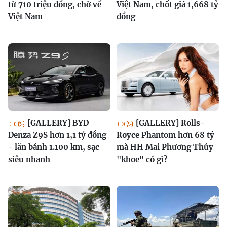
từ 710 triệu đồng, chờ về
Việt Nam, chốt giá 1,668 tỷ
Việt Nam
đồng
[GALLERY] BYD
[GALLERY] Rolls-
Denza Z9S hơn 1,1 tỷ đồng
Royce Phantom hơn 68 tỷ
- lăn bánh 1.100 km, sạc
mà HH Mai Phương Thúy
siêu nhanh
"khoe" có gì?