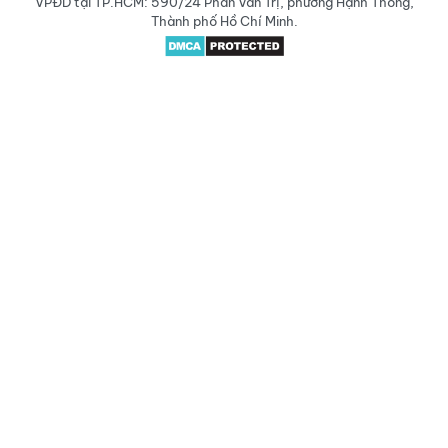
VPĐD tại TP.HCM: 590/24 Phan Văn Trị, phường Hạnh Thông,
Thành phố Hồ Chí Minh.