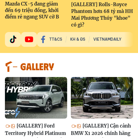
Mazda CX-5 đang giảm
[GALLERY] Rolls-Royce
đến 69 triệu đồng, khởi
Phantom hơn 68 tỷ mà HH
điểm rẻ ngang SUV cỡ B
Mai Phương Thúy "khoe"
có gì?
TT&CS
KH & ĐS
VIETNAMDAILY
GALLERY
[GALLERY] Ford
[GALLERY] Cận cảnh
Territory Hybrid Platinum
BMW X1 2026 chính hãng