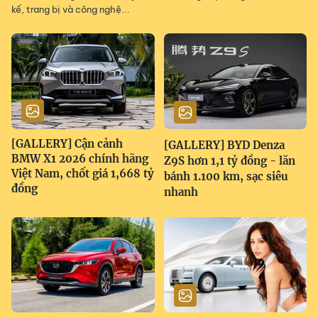
kế, trang bị và công nghệ...
[GALLERY] Cận cảnh
[GALLERY] BYD Denza
BMW X1 2026 chính hãng
Z9S hơn 1,1 tỷ đồng - lăn
Việt Nam, chốt giá 1,668 tỷ
bánh 1.100 km, sạc siêu
đồng
nhanh