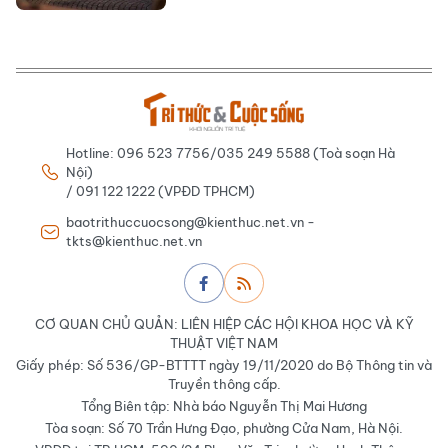
Hotline: 096 523 7756/035 249 5588 (Toà soạn Hà
Nội)
/ 091 122 1222 (VPĐD TPHCM)
baotrithuccuocsong@kienthuc.net.vn -
tkts@kienthuc.net.vn
CƠ QUAN CHỦ QUẢN: LIÊN HIỆP CÁC HỘI KHOA HỌC VÀ KỸ
THUẬT VIỆT NAM
Giấy phép: Số 536/GP-BTTTT ngày 19/11/2020 do Bộ Thông tin và
Truyền thông cấp.
Tổng Biên tập: Nhà báo Nguyễn Thị Mai Hương
Tòa soạn: Số 70 Trần Hưng Đạo, phường Cửa Nam, Hà Nội.