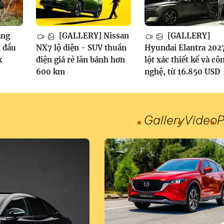
ang
[GALLERY] Nissan
[GALLERY]
 đầu
NX7 lộ diện - SUV thuần
Hyundai Elantra 202
k
điện giá rẻ lăn bánh hơn
lột xác thiết kế và cô
600 km
nghệ, từ 16.850 USD
Gallery
Video
P