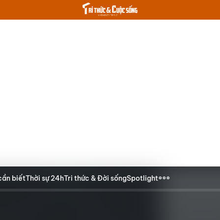
cần biết
Thời sự 24h
Tri thức & Đời sống
Spotlight