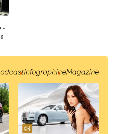
7 -
ng
odcast
Infographic
eMagazine