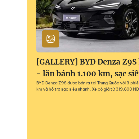
[GALLERY] BYD Denza Z9S h
- lăn bánh 1.100 km, sạc si
BYD Denza Z9S được bán ra tại Trung Quốc với 3 phiên
km và hỗ trợ sạc siêu nhanh. Xe có giá từ 319.800 ND