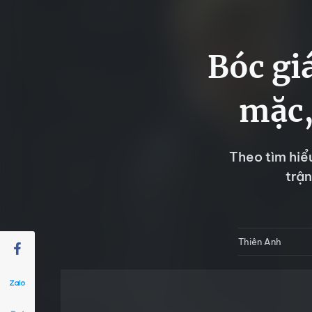
Bóc gi
mặc,
Theo tìm hiể
trậ
Thiên Anh