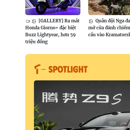
[GALLERY] Ra mắt
Quân đội Nga đ
Honda Giorno+ đặc biệt
mở cửa đánh chiếm
Buzz Lightyear, hơn 59
cầu vào Kramators
triệu đồng
SPOTLIGHT