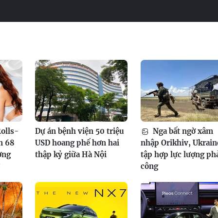
olls-
Dự án bệnh viện 50 triệu
Nga bất ngờ xâm
n 68
USD hoang phế hơn hai
nhập Orikhiv, Ukrain
ơng
thập kỷ giữa Hà Nội
tập hợp lực lượng ph
?
công