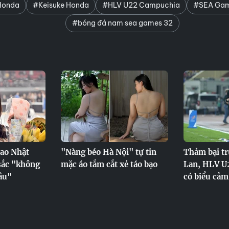
Honda
#Keisuke Honda
#HLV U22 Campuchia
#SEA Gam
#bóng đá nam sea games 32
hao Nhật
"Nàng béo Hà Nội" tự tin
Thảm bại tr
sắc "không
mặc áo tắm cắt xẻ táo bạo
Lan, HLV U
âu"
có biểu cảm