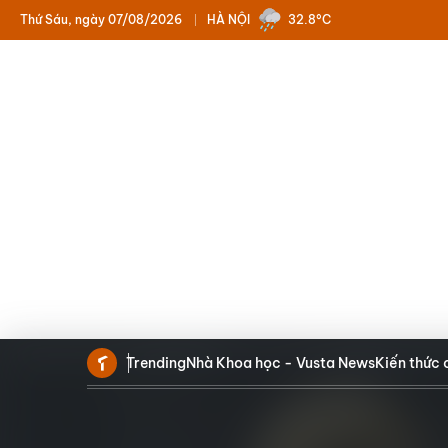
Thứ Sáu, ngày 07/08/2026
HÀ NỘI
32.8°C
Trending
Nhà Khoa học - Vusta News
Kiến thức 