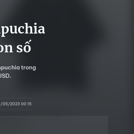
mpuchia
on số
mpuchia trong
USD.
/05/2023 00:15