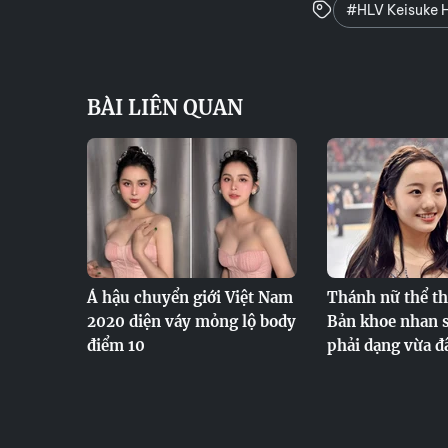
#HLV Keisuke 
BÀI LIÊN QUAN
Á hậu chuyển giới Việt Nam
Thánh nữ thể t
2020 diện váy mỏng lộ body
Bản khoe nhan 
điểm 10
phải dạng vừa đ