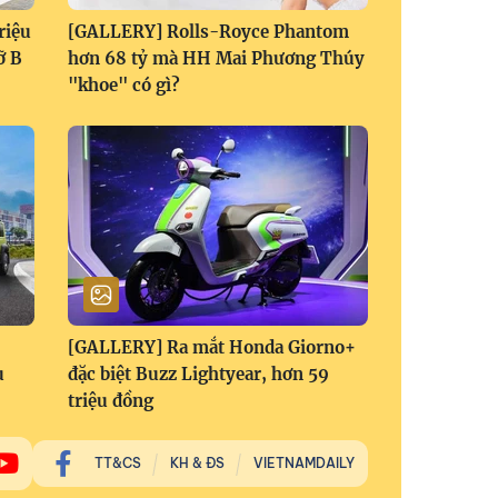
riệu
[GALLERY] Rolls-Royce Phantom
ỡ B
hơn 68 tỷ mà HH Mai Phương Thúy
"khoe" có gì?
[GALLERY] Ra mắt Honda Giorno+
u
đặc biệt Buzz Lightyear, hơn 59
triệu đồng
TT&CS
KH & ĐS
VIETNAMDAILY