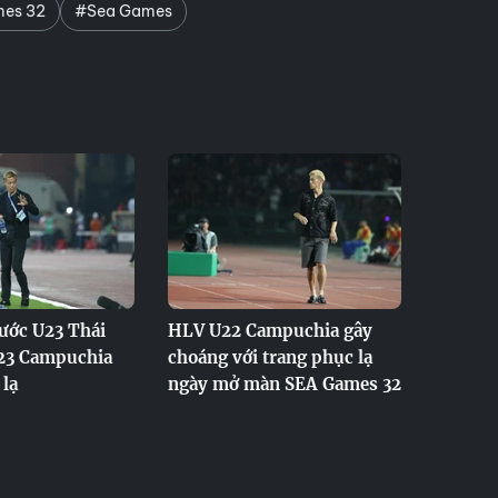
es 32
#Sea Games
ước U23 Thái
HLV U22 Campuchia gây
23 Campuchia
choáng với trang phục lạ
 lạ
ngày mở màn SEA Games 32