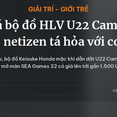
GIẢI TRÍ - GIỚI TRẺ
á bộ đồ HLV U22 Ca
 netizen tá hỏa với c
u, bộ đồ Keisuke Honda mặc khi dẫn dắt U22 Ca
n mở màn SEA Games 32 có giá lên tới gần 1.500 
03