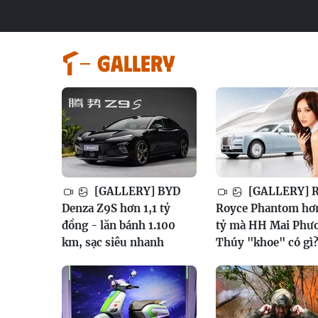
GALLERY
[GALLERY] BYD
[GALLERY] R
Denza Z9S hơn 1,1 tỷ
Royce Phantom hơ
đồng - lăn bánh 1.100
tỷ mà HH Mai Phư
km, sạc siêu nhanh
Thúy "khoe" có gì