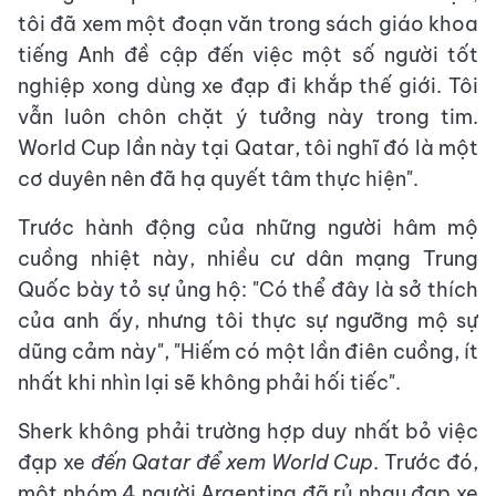
tôi đã xem một đoạn văn trong sách giáo khoa
tiếng Anh đề cập đến việc một số người tốt
nghiệp xong dùng xe đạp đi khắp thế giới. Tôi
vẫn luôn chôn chặt ý tưởng này trong tim.
World Cup lần này tại Qatar, tôi nghĩ đó là một
cơ duyên nên đã hạ quyết tâm thực hiện".
Trước hành động của những người hâm mộ
cuồng nhiệt này, nhiều cư dân mạng Trung
Quốc bày tỏ sự ủng hộ: "Có thể đây là sở thích
của anh ấy, nhưng tôi thực sự ngưỡng mộ sự
dũng cảm này", "Hiếm có một lần điên cuồng, ít
nhất khi nhìn lại sẽ không phải hối tiếc".
Sherk không phải trường hợp duy nhất bỏ việc
đạp xe
đến Qatar để xem World Cup
. Trước đó,
một nhóm 4 người Argentina đã rủ nhau
đạp xe