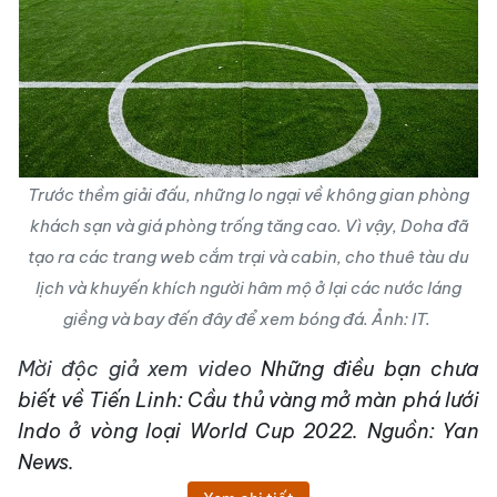
Trước thềm giải đấu, những lo ngại về không gian phòng
khách sạn và giá phòng trống tăng cao. Vì vậy, Doha đã
tạo ra các trang web cắm trại và cabin, cho thuê tàu du
lịch và khuyến khích người hâm mộ ở lại các nước láng
giềng và bay đến đây để xem bóng đá. Ảnh: IT.
Mời độc giả xem video
Những điều bạn chưa
biết về Tiến Linh: Cầu thủ vàng mở màn phá lưới
Indo ở vòng loại World Cup 2022. Nguồn: Yan
News.