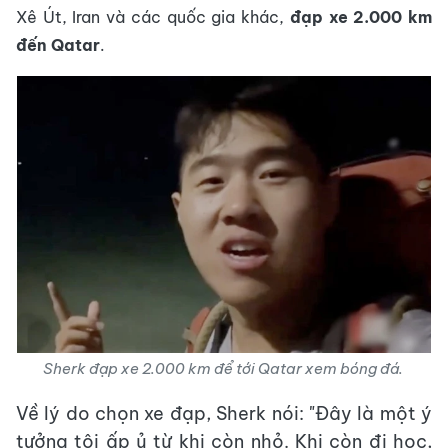
Xê Út, Iran và các quốc gia khác,
đạp xe 2.000 km
đến Qatar
.
Sherk đạp xe 2.000 km để tới Qatar xem bóng đá.
Về lý do chọn xe đạp, Sherk nói: "Đây là một ý
tưởng tôi ấp ủ từ khi còn nhỏ. Khi còn đi học,