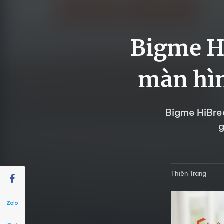
Bigme H
màn hìn
Bigme HiBrea
g
Thiên Trang