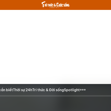
cần biết
Thời sự 24h
Tri thức & Đời sống
Spotlight