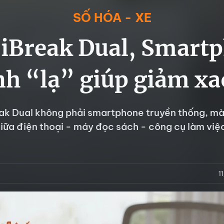
SỐ HÓA - XE
iBreak Dual, Smartp
h “lạ” giúp giảm x
k Dual không phải smartphone truyền thống, mà là
iữa điện thoại - máy đọc sách - công cụ làm việ
1