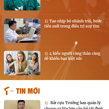
Tạo nhịp bó nhánh trái, bước
tiến mới trong điều trị suy tim
4 kiểu người càng thân càng
dễ khiến bạn kiệt sức
Tin mới
Bắt cựu Trưởng ban quản lý
chung cư lừa bán căn hộ tái định