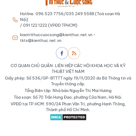
Hotline: 096 523 7756/035 249 5588 (Toà soạn Hà
Nội)
/ 091 122 1222 (VPĐD TPHCM)
baotrithuccuocsong@kienthuc.net.vn -
tkts@kienthuc.net.vn
CƠ QUAN CHỦ QUẢN: LIÊN HIỆP CÁC HỘI KHOA HỌC VÀ KỸ
THUẬT VIỆT NAM
Giấy phép: Số 536/GP-BTTTT ngày 19/11/2020 do Bộ Thông tin và
Truyền thông cấp.
Tổng Biên tập: Nhà báo Nguyễn Thị Mai Hương
Tòa soạn: Số 70 Trần Hưng Đạo, phường Cửa Nam, Hà Nội.
VPĐD tại TP.HCM: 590/24 Phan Văn Trị, phường Hạnh Thông,
Thành phố Hồ Chí Minh.