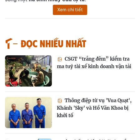
Xem chi tiết
Đọc nhiều nhất
CSGT “trắng đêm” kiểm tra
ma tuý tài xế kinh doanh vận tải
Thông điệp từ vụ 'Vua Quạt',
Khánh 'Sky' và Hồ Văn Khoa bị
khởi tố