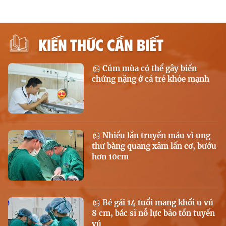
KIẾN THỨC CẦN BIẾT
Cúm mùa có thể gây biến
chứng nặng ở cả trẻ khỏe mạnh
Nhiều lần truyền máu vì ung
thư bàng quang xâm lấn cơ, bướu
hơn 10cm
Bé gái 14 tuổi mang khối u vú
8 cm, bác sĩ nỗ lực bảo tồn tuyến
vú