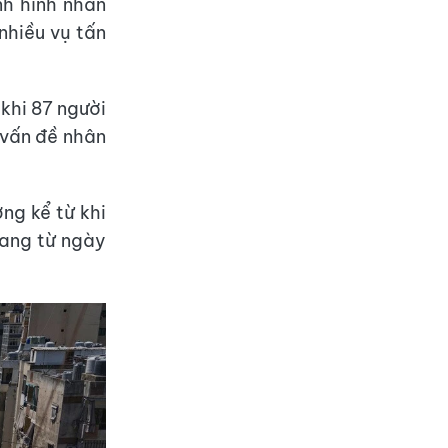
nh hình nhân
nhiều vụ tấn
 khi 87 người
 vấn đề nhân
ng kể từ khi
hang từ ngày