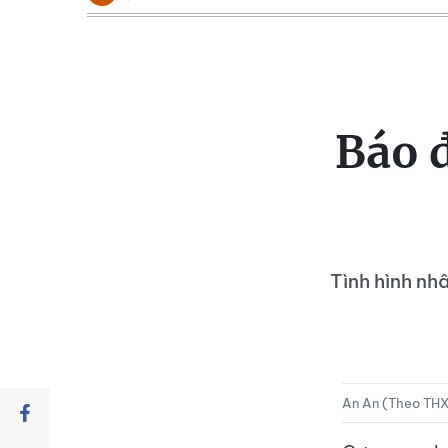
Báo 
Tình hình nh
An An (Theo TH