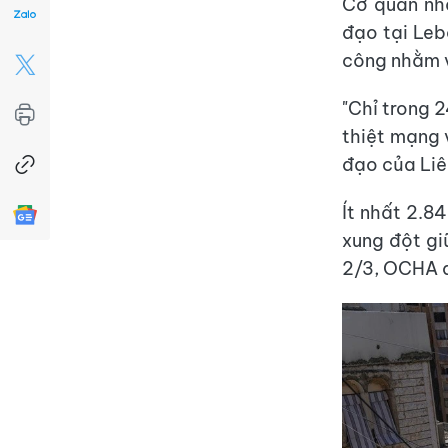
Cơ quan nhâ
đạo tại Leb
công nhằm v
"Chỉ trong 2
thiệt mạng 
đạo của Li
Ít nhất 2.8
xung đột gi
2/3, OCHA d