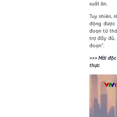
suất ăn.
Tuy nhiên, 
động được 
đoạn từ th
trợ đầy đủ, 
đoạn”.
>>> Mời độc
thực