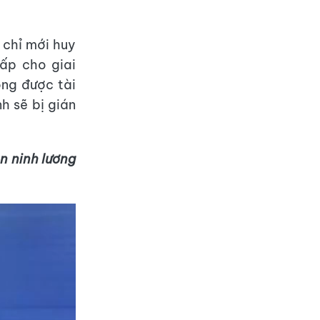
 chỉ mới huy
ấp cho giai
ng được tài
nh sẽ bị gián
n ninh lương