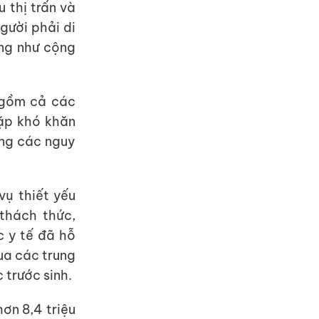
u thị trấn và
gười phải di
ũng như cộng
o gồm cả các
ặp khó khăn
ăng các nguy
vụ thiết yếu
thách thức,
c y tế đã hỗ
ua các trung
 trước sinh.
ơn 8,4 triệu