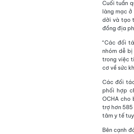
Cuối tuần qu
làng mạc ở 
dời và tạo 
đồng địa ph
“Các đối tá
nhóm dễ bị
trong việc 
cơ về sức k
Các đối tác
phối hợp c
OCHA cho bi
trợ hơn 585
tâm y tế tu
Bên cạnh đó