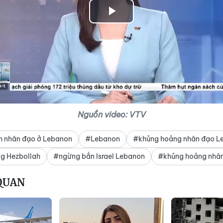
Play
Video
Nguồn video: VTV
nh nhân đạo ở Lebanon
#Lebanon
#khủng hoảng nhân đạo L
ng Hezbollah
#ngừng bắn Israel Lebanon
#khủng hoảng nhâ
 QUAN