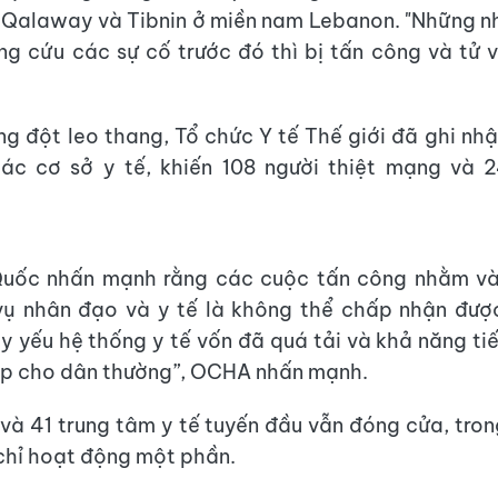
n Qalaway và Tibnin ở miền nam Lebanon. "Những nh
g cứu các sự cố trước đó thì bị tấn công và tử
ung đột leo thang, Tổ chức Y tế Thế giới đã ghi nhậ
ác cơ sở y tế, khiến 108 người thiệt mạng và 2
Quốc nhấn mạnh rằng các cuộc tấn công nhằm và
vụ nhân đạo và y tế là không thể chấp nhận được
y yếu hệ thống y tế vốn đã quá tải và khả năng t
ấp cho dân thường”, OCHA nhấn mạnh.
 và 41 trung tâm y tế tuyến đầu vẫn đóng cửa, tron
chỉ hoạt động một phần.