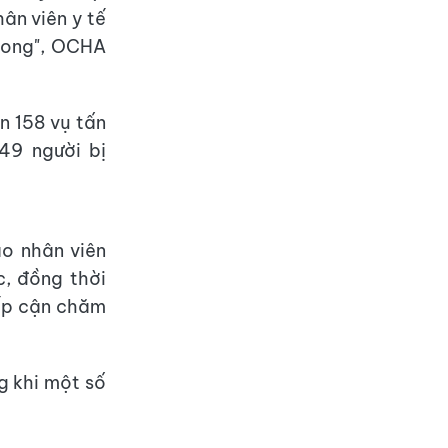
ân viên y tế
 vong", OCHA
n 158 vụ tấn
49 người bị
o nhân viên
, đồng thời
iếp cận chăm
g khi một số