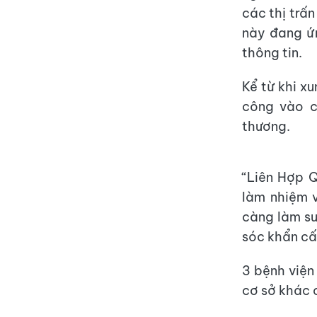
các thị trấ
này đang ứn
thông tin.
Kể từ khi x
công vào c
thương.
“Liên Hợp 
làm nhiệm 
càng làm su
sóc khẩn c
3 bệnh viện
cơ sở khác 