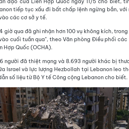
n đạo của Liên Hợp Quốc ngày 11/5 cho biết, tì
anon tiếp tục xấu đi bất chấp lệnh ngừng bắn, với 
ào các cơ sở y tế.
4 giờ qua đã ghi nhận hơn 100 vụ không kích, trong
vào cuối tuần qua", theo Văn phòng Điều phối các
ên Hợp Quốc (OCHA).
46 người đã thiệt mạng và 8.693 người khác bị thươ
ữa Israel và lực lượng Hezbollah tại Lebanon leo t
ẫn số liệu từ Bộ Y tế Công cộng Lebanon cho biết.