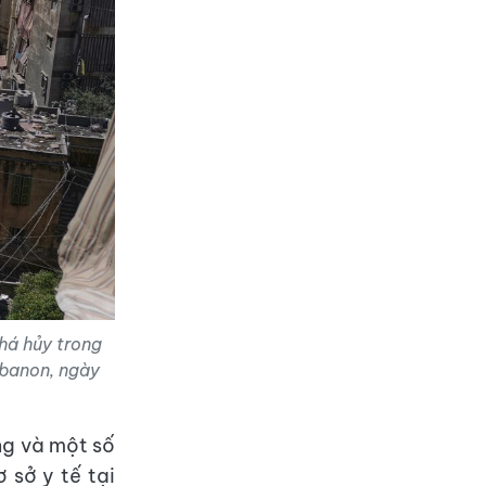
há hủy trong
ebanon, ngày
ng và một số
 sở y tế tại