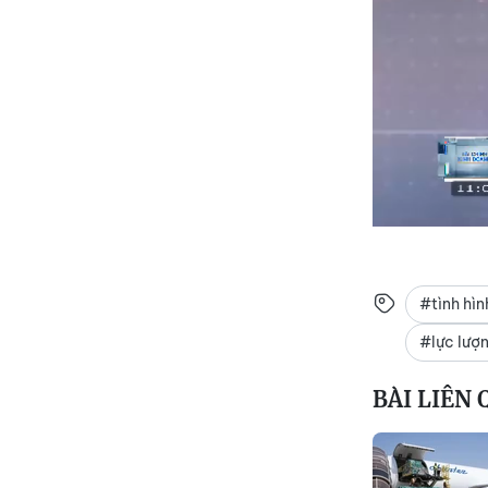
#tình hì
#lực lượ
BÀI LIÊN