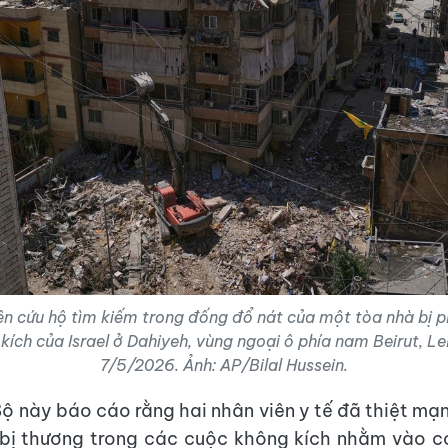
ên cứu hộ tìm kiếm trong đống đổ nát của một tòa nhà bị p
kích của Israel ở Dahiyeh, vùng ngoại ô phía nam Beirut, L
7/5/2026. Ảnh: AP/Bilal Hussein.
Bộ này báo cáo rằng hai nhân viên y tế đã thiệt mạ
bị thương trong các cuộc không kích nhằm vào cơ