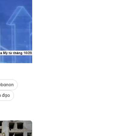
ebanon
n đạo