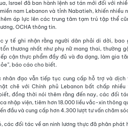
a, Israel đã ban hành lệnh sơ tán mới đối với nhiề
miền nam Lebanon và tỉnh Nabatieh, khiến nhiều n
thêm áp lực lên các trung tâm tạm trú tập thể c
ương, OCHA thông tin.
c y tế ghi nhận rằng người dân phải di dời, ba
 tổn thương nhất như phụ nữ mang thai, thường g
tiếp cận thực phẩm đầy đủ và đa dạng, làm gia t
hỏe”, báo cáo cho biết.
 nhân đạo vẫn tiếp tục cung cấp hỗ trợ và dịch 
hặt chẽ với Chính phủ Lebanon bất chấp nhiều 
ết, đồng thời nói thêm rằng đến nay, các đối tá
 ca nhập viện, tiêm hơn 18.000 liều vắc-xin thông q
yến đầu và cung cấp hơn 4.300 lượt tư vấn chăm sóc
, các đối tác về an ninh lương thực đã phân phát h