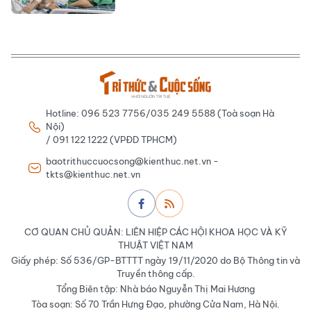
Hotline: 096 523 7756/035 249 5588 (Toà soạn Hà
Nội)
/ 091 122 1222 (VPĐD TPHCM)
baotrithuccuocsong@kienthuc.net.vn -
tkts@kienthuc.net.vn
CƠ QUAN CHỦ QUẢN: LIÊN HIỆP CÁC HỘI KHOA HỌC VÀ KỸ
THUẬT VIỆT NAM
Giấy phép: Số 536/GP-BTTTT ngày 19/11/2020 do Bộ Thông tin và
Truyền thông cấp.
Tổng Biên tập: Nhà báo Nguyễn Thị Mai Hương
Tòa soạn: Số 70 Trần Hưng Đạo, phường Cửa Nam, Hà Nội.