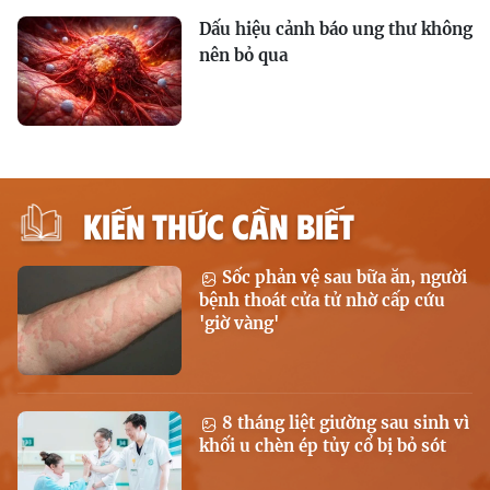
Dấu hiệu cảnh báo ung thư không
nên bỏ qua
KIẾN THỨC CẦN BIẾT
Sốc phản vệ sau bữa ăn, người
bệnh thoát cửa tử nhờ cấp cứu
'giờ vàng'
8 tháng liệt giường sau sinh vì
khối u chèn ép tủy cổ bị bỏ sót