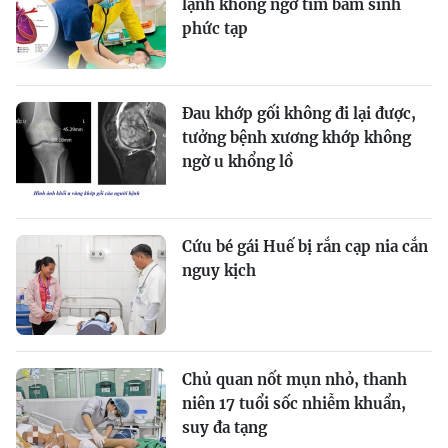
lạnh không ngờ tim bẩm sinh
phức tạp
Đau khớp gối không đi lại được,
tưởng bệnh xương khớp không
ngờ u khổng lồ
Cứu bé gái Huế bị rắn cạp nia cắn
nguy kịch
Chủ quan nốt mụn nhỏ, thanh
niên 17 tuổi sốc nhiễm khuẩn,
suy đa tạng