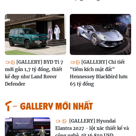
[GALLERY] BYD Ti 7
[GALLERY] Chi tiết
mới gần 1,7 tỷ đồng, thiết
"tiêm kích mặt đất"
kế đẹp như Land Rover
Hennessey Blackbird hơn
Defender
65 tỷ đồng
GALLERY MỚI NHẤT
[GALLERY] Hyundai
Elantra 2027 - lột xác thiết kế và
công nghệ, từ 16.850 USD