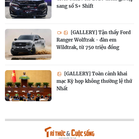
sang số S+ Shift
[GALLERY] Tận thấy Ford
Ranger Wolftrak - đàn em
Wildtrak, từ 750 triệu đồng
[GALLERY] Toàn cảnh khai
mạc Kỳ họp không thường lệ thứ
Nhất