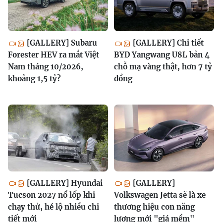
[GALLERY] Subaru
[GALLERY] Chi tiết
Forester HEV ra mắt Việt
BYD Yangwang U8L bản 4
Nam tháng 10/2026,
chỗ mạ vàng thật, hơn 7 tỷ
khoảng 1,5 tỷ?
đồng
[GALLERY] Hyundai
[GALLERY]
Tucson 2027 nổ lốp khi
Volkswagen Jetta sẽ là xe
chạy thử, hé lộ nhiều chi
thương hiệu con năng
tiết mới
lượng mới "giá mềm"