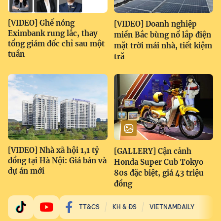
[VIDEO] Ghế nóng
[VIDEO] Doanh nghiệp
Eximbank rung lắc, thay
miền Bắc bùng nổ lắp điện
tổng giám đốc chỉ sau một
mặt trời mái nhà, tiết kiệm
tuần
tră
[VIDEO] Nhà xã hội 1,1 tỷ
[GALLERY] Cận cảnh
đồng tại Hà Nội: Giá bán và
Honda Super Cub Tokyo
dự án mới
80s đặc biệt, giá 43 triệu
đồng
TT&CS
KH & ĐS
VIETNAMDAILY