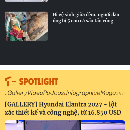
Đi vệ sinh giữa đêm, người đàn
ông bị 5 con cá sấu tấn công
SPOTLIGHT
Gallery
Video
Podcast
Infographic
eMagazine
[GALLERY] Hyundai Elantra 2027 - lột
xác thiết kế và công nghệ, từ 16.850 USD