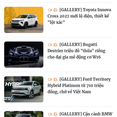
[GALLERY] Toyota Innova
Cross 2027 mới lộ diện, thiết kế
"lột xác"
[GALLERY] Bugatti
Destrier triệu đô "thửa" riêng
cho đại gia mê động cơ W16
[GALLERY] Ford Territory
Hybrid Platinum từ 710 triệu
đồng, chờ về Việt Nam
[GALLERY] Cận cảnh BMW