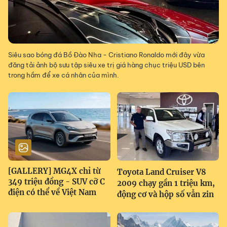
Siêu sao bóng đá Bồ Đào Nha - Cristiano Ronaldo mới đây vừa
đăng tải ảnh bộ sưu tập siêu xe trị giá hàng chục triệu USD bên
trong hầm để xe cá nhân của mình.
[GALLERY] MG4X chỉ từ
Toyota Land Cruiser V8
349 triệu đồng - SUV cỡ C
2009 chạy gần 1 triệu km,
điện có thể về Việt Nam
động cơ và hộp số vẫn zin