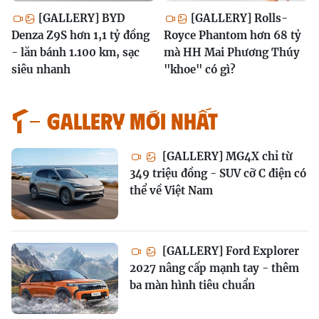
[GALLERY] BYD
[GALLERY] Rolls-
Denza Z9S hơn 1,1 tỷ đồng
Royce Phantom hơn 68 tỷ
- lăn bánh 1.100 km, sạc
mà HH Mai Phương Thúy
siêu nhanh
"khoe" có gì?
GALLERY MỚI NHẤT
[GALLERY] MG4X chỉ từ
349 triệu đồng - SUV cỡ C điện có
thể về Việt Nam
[GALLERY] Ford Explorer
2027 nâng cấp mạnh tay - thêm
ba màn hình tiêu chuẩn