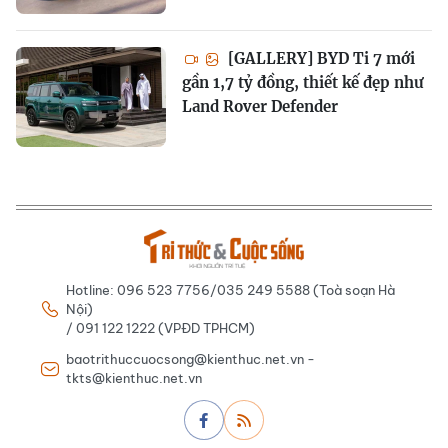
[GALLERY] BYD Ti 7 mới
gần 1,7 tỷ đồng, thiết kế đẹp như
Land Rover Defender
Hotline: 096 523 7756/035 249 5588 (Toà soạn Hà
Nội)
/ 091 122 1222 (VPĐD TPHCM)
baotrithuccuocsong@kienthuc.net.vn -
tkts@kienthuc.net.vn