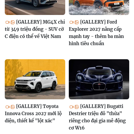
[GALLERY] MG4X chỉ
[GALLERY] Ford
từ 349 triệu đồng - SUV cỡ
Explorer 2027 nâng cấp
C điện có thể về Việt Nam
mạnh tay - thêm ba màn
hình tiêu chuẩn
[GALLERY] Toyota
[GALLERY] Bugatti
Innova Cross 2027 mới lộ
Destrier triệu đô "thửa"
diện, thiết kế "lột xác"
riêng cho đại gia mê động
cơ W16