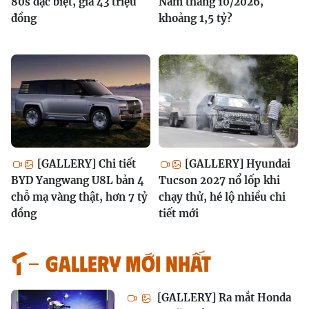
80s đặc biệt, giá 43 triệu
Nam tháng 10/2026,
đồng
khoảng 1,5 tỷ?
[GALLERY] Chi tiết
[GALLERY] Hyundai
BYD Yangwang U8L bản 4
Tucson 2027 nổ lốp khi
chỗ mạ vàng thật, hơn 7 tỷ
chạy thử, hé lộ nhiều chi
đồng
tiết mới
GALLERY MỚI NHẤT
[GALLERY] Ra mắt Honda