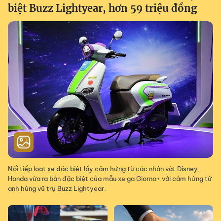
biệt Buzz Lightyear, hơn 59 triệu đồng
Nối tiếp loạt xe đặc biệt lấy cảm hứng từ các nhân vật Disney,
Honda vừa ra bản đặc biệt của mẫu xe ga Giorno+ với cảm hứng từ
anh hùng vũ trụ Buzz Lightyear.