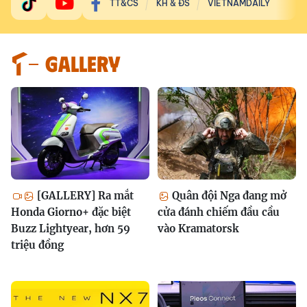
TT&CS
KH & ĐS
VIETNAMDAILY
GALLERY
[GALLERY] Ra mắt
Quân đội Nga đang mở
Honda Giorno+ đặc biệt
cửa đánh chiếm đầu cầu
Buzz Lightyear, hơn 59
vào Kramatorsk
triệu đồng