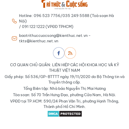
Hotline: 096 523 7756/035 249 5588 (Toà soạn Hà
Nội)
/ 091 122 1222 (VPĐD TPHCM)
baotrithuccuocsong@kienthuc.net.vn -
tkts@kienthuc.net.vn
CƠ QUAN CHỦ QUẢN: LIÊN HIỆP CÁC HỘI KHOA HỌC VÀ KỸ
THUẬT VIỆT NAM
Giấy phép: Số 536/GP-BTTTT ngày 19/11/2020 do Bộ Thông tin và
Truyền thông cấp.
Tổng Biên tập: Nhà báo Nguyễn Thị Mai Hương
Tòa soạn: Số 70 Trần Hưng Đạo, phường Cửa Nam, Hà Nội.
VPĐD tại TP.HCM: 590/24 Phan Văn Trị, phường Hạnh Thông,
Thành phố Hồ Chí Minh.