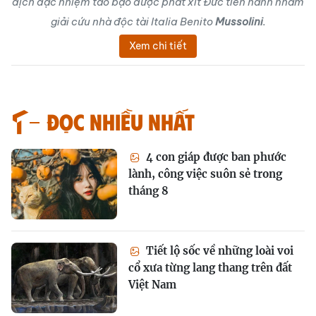
dịch đặc nhiệm táo bạo được phát xít Đức tiến hành nhằm
giải cứu nhà độc tài Italia Benito
Mussolini
.
Xem chi tiết
Đọc nhiều nhất
4 con giáp được ban phước
lành, công việc suôn sẻ trong
tháng 8
Tiết lộ sốc về những loài voi
cổ xưa từng lang thang trên đất
Việt Nam