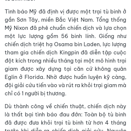
Tình báo Mỹ đã định vị được một trại tù binh ở
gần Sơn Tây, miền Bắc Việt Nam. Tổng thống
Mỹ Nixon đã phê chuẩn chiến dịch và lựa chọn
một lực lượng gồm 56 binh lính. Giống như
chiến dịch triệt hạ Osama bin Laden, lực lượng
tham gia chiến dịch Kingpin đã diễn tập cuộc
đột kích trong nhiều tháng tại một mô hình trại
giam được xây dựng tại căn cứ không quân
Eglin ở Florida. Nhờ được huấn luyện kỹ càng,
đội giải cứu tiến vào và rút ra khỏi trại giam mà
chỉ có 1 người bị thương.
Dù thành công về chiến thuật, chiến dịch này
là thất bại tình báo đau đớn: Toàn bộ tù binh
đã được đưa khỏi trại tù binh từ hơn 4 tháng
trước khi diễn ra chiến dịch giải cứu. Nguyên