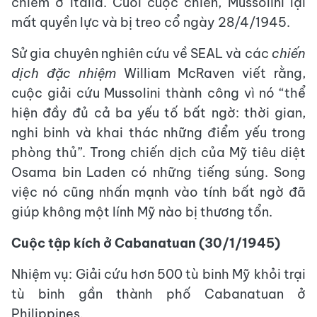
chiếm ở Italia. Cuối cuộc chiến, Mussolini lại
mất quyền lực và bị treo cổ ngày 28/4/1945.
Sử gia chuyên nghiên cứu về SEAL và các
chiến
dịch đặc nhiệm
William McRaven viết rằng,
cuộc giải cứu Mussolini thành công vì nó “thể
hiện đầy đủ cả ba yếu tố bất ngờ: thời gian,
nghi binh và khai thác những điểm yếu trong
phòng thủ”. Trong chiến dịch của Mỹ tiêu diệt
Osama bin Laden có những tiếng súng. Song
việc nó cũng nhấn mạnh vào tính bất ngờ đã
giúp không một lính Mỹ nào bị thương tổn.
Cuộc tập kích ở Cabanatuan (30/1/1945)
Nhiệm vụ: Giải cứu hơn 500 tù binh Mỹ khỏi trại
tù binh gần thành phố Cabanatuan ở
Philippines.