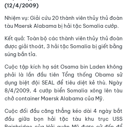
(12/4/2009)
Nhiệm vụ: Giải cứu 20 thành viên thủy thủ đoàn
tàu Maersk Alabama bị hải tặc Somalia cướp.
Kết quả: Toàn bộ các thành viên thủy thủ đoàn
được giải thoát, 3 hải tặc Somalia bị giết bằng
súng bắn tỉa.
Cuộc tập kích hạ sát Osama bin Laden không
phải là lần đầu tiên Tổng thống Obama sử
dụng biệt đội SEAL để tiêu diệt kẻ thù. Ngày
8/4/2009, 4 cướp biển Somalia xông lên tàu
chở container Maersk Alabama của Mỹ.
Cuộc đối đầu căng thẳng kéo dài 4 ngày bắt
đầu giữa bọn hải tặc tàu khu trục USS
Bainbridge của Hải quân Mỹ được cử đến để