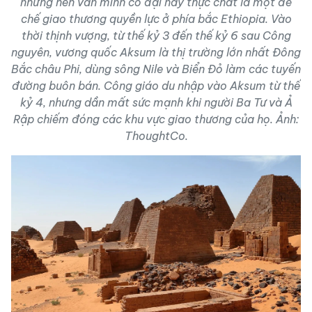
nhưng nền văn minh cổ đại này thực chất là một đế
chế giao thương quyền lực ở phía bắc Ethiopia. Vào
thời thịnh vượng, từ thế kỷ 3 đến thế kỷ 6 sau Công
nguyên, vương quốc Aksum là thị trường lớn nhất Đông
Bắc châu Phi, dùng sông Nile và Biển Đỏ làm các tuyến
đường buôn bán. Công giáo du nhập vào Aksum từ thế
kỷ 4, nhưng dần mất sức mạnh khi người Ba Tư và Ả
Rập chiếm đóng các khu vực giao thương của họ. Ảnh:
ThoughtCo.