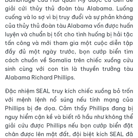
giải cứi thủy thủ đoàn tàu Alabama. Luống
cuống và lo sợ vì bị truy đuổi và sự phản kháng
của thủy thủ đoàn tàu Alabama vốn được huấn
luyện và chuẩn bị tốt cho tình huống bị hải tặc
tấn công và mới tham gia một cuộc diễn tập
đầy đủ một ngày trước, bọn cướp biển tìm
cách chuồn về Somalia trên chiếc xuồng cứu
sinh cùng với con tin là thuyền trưởng tàu
Alabama Richard Phillips.
Đặc nhiệm SEAL truy kích chiếc xuồng bỏ trốn
với mệnh lệnh nổ súng nếu tính mạng của
Phillips bị đe dọa. Cảm thấy Phillips đang bị
nguy hiểm cận kề và biết rõ hầu như không thể
giải cứu được Phillips nếu bọn cướp biển đặt
chân được lên mặt đất, đội biệt kích SEAL đã