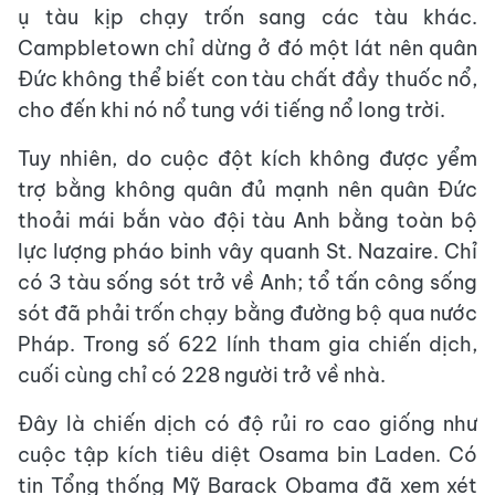
ụ tàu kịp chạy trốn sang các tàu khác.
Campbletown chỉ dừng ở đó một lát nên quân
Đức không thể biết con tàu chất đầy thuốc nổ,
cho đến khi nó nổ tung với tiếng nổ long trời.
Tuy nhiên, do cuộc đột kích không được yểm
trợ bằng không quân đủ mạnh nên quân Đức
thoải mái bắn vào đội tàu Anh bằng toàn bộ
lực lượng pháo binh vây quanh St. Nazaire. Chỉ
có 3 tàu sống sót trở về Anh; tổ tấn công sống
sót đã phải trốn chạy bằng đường bộ qua nước
Pháp. Trong số 622 lính tham gia chiến dịch,
cuối cùng chỉ có 228 người trở về nhà.
Đây là chiến dịch có độ rủi ro cao giống như
cuộc tập kích tiêu diệt Osama bin Laden. Có
tin Tổng thống Mỹ Barack Obama đã xem xét