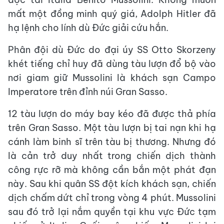
mất một đồng minh quý giá, Adolph Hitler đã
hạ lệnh cho lính dù Đức giải cứu hắn.
Phân đội dù Đức do đại úy SS Otto Skorzeny
khét tiếng chỉ huy đã dùng tàu lượn đổ bộ vào
nơi giam giữ Mussolini là khách sạn Campo
Imperatore trên đỉnh núi Gran Sasso.
12 tàu lượn do máy bay kéo đã được thả phía
trên Gran Sasso. Một tàu lượn bị tai nạn khi hạ
cánh làm binh sĩ trên tàu bị thương. Nhưng đó
là cản trở duy nhất trong chiến dịch thành
công rực rỡ mà không cần bắn một phát đạn
này. Sau khi quân SS đột kích khách sạn, chiến
dịch chấm dứt chỉ trong vòng 4 phút. Mussolini
sau đó trở lại nắm quyền tại khu vực Đức tạm