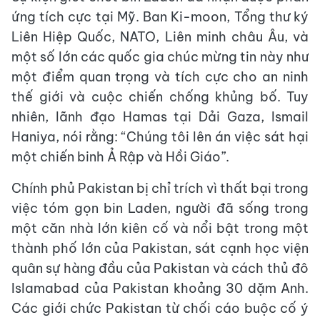
ứng tích cực tại Mỹ. Ban Ki-moon, Tổng thư ký
Liên Hiệp Quốc, NATO, Liên minh châu Âu, và
một số lớn các quốc gia chúc mừng tin này như
một điểm quan trọng và tích cực cho an ninh
thế giới và cuộc chiến chống khủng bố. Tuy
nhiên, lãnh đạo Hamas tại Dải Gaza, Ismail
Haniya, nói rằng: “Chúng tôi lên án việc sát hại
một chiến binh Ả Rập và Hồi Giáo”.
Chính phủ Pakistan bị chỉ trích vì thất bại trong
việc tóm gọn bin Laden, người đã sống trong
một căn nhà lớn kiên cố và nổi bật trong một
thành phố lớn của Pakistan, sát cạnh học viện
quân sự hàng đầu của Pakistan và cách thủ đô
Islamabad của Pakistan khoảng 30 dặm Anh.
Các giới chức Pakistan từ chối cáo buộc cố ý