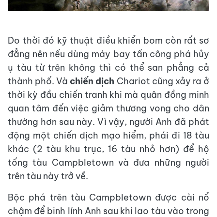
Do thời đó kỹ thuật điều khiển bom còn rất sơ
đẳng nên nếu dùng máy bay tấn công phá hủy
ụ tàu từ trên không thì có thể san phẳng cả
thành phố. Và
chiến dịch
Chariot cũng xảy ra ở
thời kỳ đầu chiến tranh khi mà quân đồng minh
quan tâm đến việc giảm thương vong cho dân
thường hơn sau này. Vì vậy, người Anh đã phát
động một chiến dịch mạo hiểm, phái đi 18 tàu
khác (2 tàu khu trục, 16 tàu nhỏ hơn) để hộ
tống tàu Campbletown và đưa những người
trên tàu này trở về.
Bộc phá trên tàu Campbletown được cài nổ
chậm để binh lính Anh sau khi lao tàu vào trong