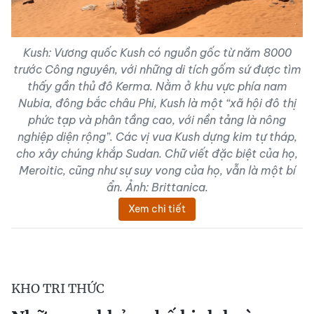
Kush: Vương quốc Kush có nguồn gốc từ năm 8000
trước Công nguyên, với những di tích gốm sứ được tìm
thấy gần thủ đô Kerma. Nằm ở khu vực phía nam
Nubia, đông bắc châu Phi, Kush là một “xã hội đô thị
phức tạp và phân tầng cao, với nền tảng là nông
nghiệp diện rộng”. Các vị vua Kush dựng kim tự tháp,
cho xây chúng khắp Sudan. Chữ viết đặc biệt của họ,
Meroitic, cũng như sự suy vong của họ, vẫn là một bí
ẩn. Ảnh: Brittanica.
Xem chi tiết
KHO TRI THỨC