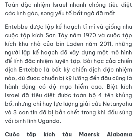
Toán đặc nhiệm Israel nhanh chóng tiêu diệt
các lính gác, song yếu tố bất ngờ đã mất.
Entebbe được lập kế hoạch tỉ mỉ và giống như
cuộc tập kích Sơn Tây năm 1970 và cuộc tập
kích khu nhà của bin Laden năm 2011, những
người lập kế hoạch đã xây dựng một mô hình
để lính đặc nhiệm luyện tập. Bài học của chiến
dịch Entebbe là bất kỳ chiến dịch đặc nhiệm
nào, dù được chuẩn bị kỹ lưỡng đến đâu cũng là
hành động có độ mạo hiểm cao. Biệt kích
Israel đã tiêu diệt được toàn bộ 4 tên khủng
bố, nhưng chỉ huy lực lượng giải cứu Netanyahu
và 3 con tin đã bị bắn chết trong khi đấu súng
với binh lính Uganda.
Cuộc tập kích tàu Maersk Alabama