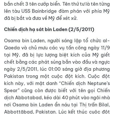
bắn chết 3 tên cướp biển. Tên thứ tư là tên từng
lên tàu USS Bainbridge đàm phán với phía Mỹ
đã bị bắt và đưa về Mỹ để xét xử.
Chiến dịch hạ sát bin Laden (2/5/2011)
Osama bin Laden, người sáng lập tổ chức al-
Qaeda và chủ mưu các vụ tấn công ngày 11/9
tại Mỹ, đã bị lực lượng biệt kích của Mỹ giết
chết bằng các phát súng bắn vào đầu và ngực
ngày 2/5/2011, lúc 01:00 sáng giờ địa phương
Pakistan trong một cuộc đột kích. Cuộc đột
kích này, với mật danh “Chiến dịch Neptune’s
Spear” cũng còn được biết với tên gọi Chiến
dịch Abbotabad, kéo dài 40 phút vào ngôi nhà
nơi Osama bin Laden ẩn náu tại Thị trấn Bilal,
Abbottābad, Pakistan. Lúc kết thúc cuộc đột