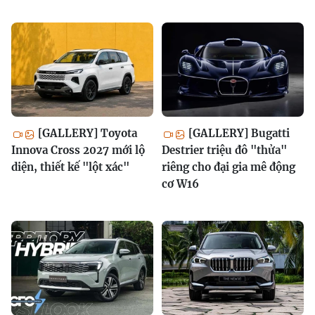
[GALLERY] Toyota
[GALLERY] Bugatti
Innova Cross 2027 mới lộ
Destrier triệu đô "thửa"
diện, thiết kế "lột xác"
riêng cho đại gia mê động
cơ W16