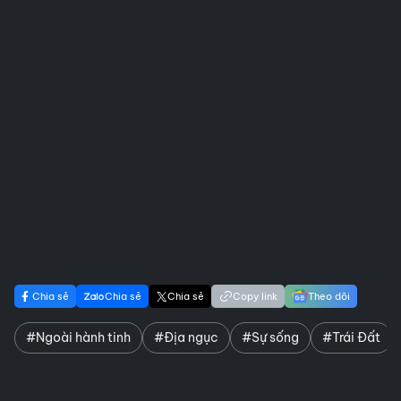
Chia sẻ
Chia sẻ
Chia sẻ
Copy link
Theo dõi
#Ngoài hành tinh
#Địa ngục
#Sự sống
#Trái Đất