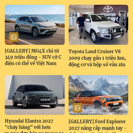
[GALLERY] MG4X chỉ từ
Toyota Land Cruiser V8
349 triệu đồng - SUV cỡ C
2009 chạy gần 1 triệu km,
điện có thể về Việt Nam
động cơ và hộp số vẫn zin
Hyundai Elantra 2027
[GALLERY] Ford Explorer
"cháy hàng" với hơn
2027 nâng cấp mạnh tay -