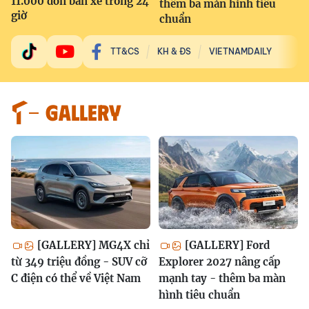
11.000 đơn bán xe trong 24
thêm ba màn hình tiêu
giờ
chuẩn
TT&CS
KH & ĐS
VIETNAMDAILY
GALLERY
[GALLERY] MG4X chỉ
[GALLERY] Ford
từ 349 triệu đồng - SUV cỡ
Explorer 2027 nâng cấp
C điện có thể về Việt Nam
mạnh tay - thêm ba màn
hình tiêu chuẩn