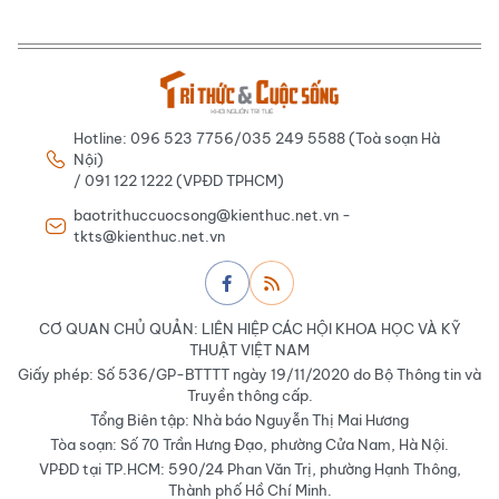
Hotline: 096 523 7756/035 249 5588 (Toà soạn Hà
Nội)
/ 091 122 1222 (VPĐD TPHCM)
baotrithuccuocsong@kienthuc.net.vn -
tkts@kienthuc.net.vn
CƠ QUAN CHỦ QUẢN: LIÊN HIỆP CÁC HỘI KHOA HỌC VÀ KỸ
THUẬT VIỆT NAM
Giấy phép: Số 536/GP-BTTTT ngày 19/11/2020 do Bộ Thông tin và
Truyền thông cấp.
Tổng Biên tập: Nhà báo Nguyễn Thị Mai Hương
Tòa soạn: Số 70 Trần Hưng Đạo, phường Cửa Nam, Hà Nội.
VPĐD tại TP.HCM: 590/24 Phan Văn Trị, phường Hạnh Thông,
Thành phố Hồ Chí Minh.