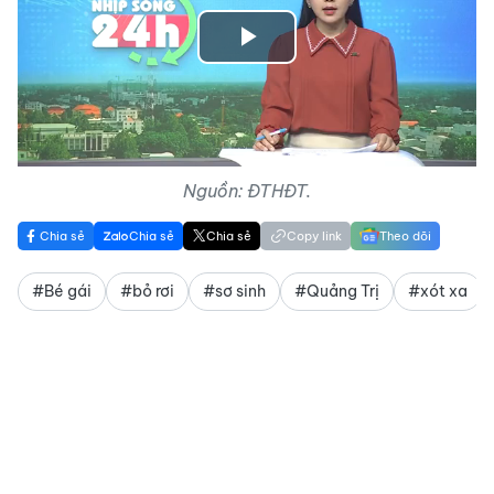
Play
Video
Nguồn: ĐTHĐT.
Chia sẻ
Chia sẻ
Chia sẻ
Copy link
Theo dõi
#Bé gái
#bỏ rơi
#sơ sinh
#Quảng Trị
#xót xa