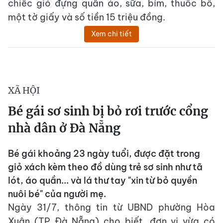
chiếc giỏ đựng quần áo, sữa, bỉm, thuốc bổ,
một tờ giấy và số tiền 15 triệu đồng.
Xem chi tiết
XÃ HỘI
Bé gái sơ sinh bị bỏ rơi trước cổng
nhà dân ở Đà Nẵng
Bé gái khoảng 23 ngày tuổi, được đặt trong
giỏ xách kèm theo đồ dùng trẻ sơ sinh như tã
lót, áo quần... và lá thư tay "xin từ bỏ quyền
nuôi bé" của người mẹ.
Ngày 31/7, thông tin từ UBND phường Hòa
Xuân (TP Đà Nẵng) cho biết, đơn vị vừa có