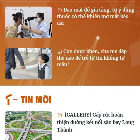
Đau mắt đỏ gia tăng, tự ý dùng
thuốc có thể khiến mờ mắt kéo
dài
Con được khen, cha mẹ đáp
thế nào để trẻ tự tin không tự
mãn?
Tin mới
[GALLERY] Gấp rút hoàn
thiện đường kết nối sân bay Long
Thành