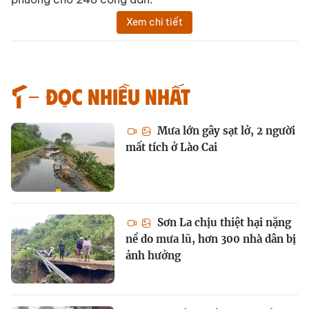
Xem chi tiết
Đọc nhiều nhất
Mưa lớn gây sạt lở, 2 người
mất tích ở Lào Cai
Sơn La chịu thiệt hại nặng
nề do mưa lũ, hơn 300 nhà dân bị
ảnh hưởng