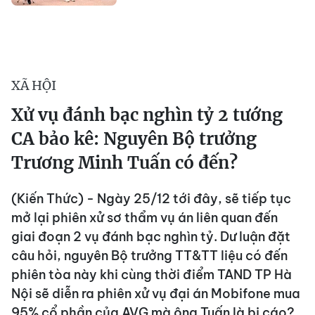
XÃ HỘI
Xử vụ đánh bạc nghìn tỷ 2 tướng
CA bảo kê: Nguyên Bộ trưởng
Trương Minh Tuấn có đến?
(Kiến Thức) - Ngày 25/12 tới đây, sẽ tiếp tục
mở lại phiên xử sơ thẩm vụ án liên quan đến
giai đoạn 2 vụ đánh bạc nghìn tỷ. Dư luận đặt
câu hỏi, nguyên Bộ trưởng TT&TT liệu có đến
phiên tòa này khi cùng thời điểm TAND TP Hà
Nội sẽ diễn ra phiên xử vụ đại án Mobifone mua
95% cổ phần của AVG mà ông Tuấn là bị cáo?