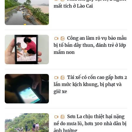
mất tích ở Lào Cai
Công an làm rõ vụ bảo mẫu
bị tố bắn dây thun, đánh trẻ ở lớp
mầm non
Tài xế có cồn cao gấp hơn 2
lần mức kịch khung, bị phạt và
giữ xe
Sơn La chịu thiệt hại nặng
nề do mưa lũ, hơn 300 nhà dân bị
ảnh hưởng