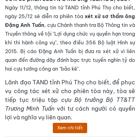
Ngày 11/12, thông tin từ TAND tỉnh Phú Thọ cho biết,
ngày 25/12 sẽ diễn ra phiên tòa
xét xử sơ thẩm ông
Đặng Anh Tuấn
, cựu Chánh thanh tra Bộ Thông tin và
Truyền thông về tội "Lợi dụng chức vụ quyền hạn trong
khi thi hành công vụ", theo điều 356 Bộ luật Hình sự
2015. Bị cáo Đặng Anh Tuấn bị đưa ra xét xử vì liên
quan đến đường dây đánh bạc trực tuyến nghìn tỷ do
hai cựu tướng công an "bảo kê".
Lãnh đạo TAND tỉnh Phú Thọ cho biết, để phục
vụ công tác xét xử cho phiên tòa này, tòa sẽ
tiếp tục triệu tập
cựu Bộ trưởng Bộ TT&TT
Trương Minh Tuấn
với tư cách người có quyền
lợi và nghĩa vụ liên quan.
Xem chi tiết