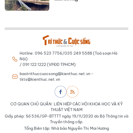
Hotline: 096 523 7756/035 249 5588 (Toà soạn Hà
Nội)
/ 091 122 1222 (VPĐD TPHCM)
baotrithuccuocsong@kienthuc.net.vn -
tkts@kienthuc.net.vn
CƠ QUAN CHỦ QUẢN: LIÊN HIỆP CÁC HỘI KHOA HỌC VÀ KỸ
THUẬT VIỆT NAM
Giấy phép: Số 536/GP-BTTTT ngày 19/11/2020 do Bộ Thông tin và
Truyền thông cấp.
Tổng Biên tập: Nhà báo Nguyễn Thị Mai Hương