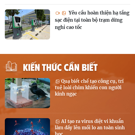
Yêu cầu hoàn thiện hạ tầng
sạc điện tại toàn bộ trạm dừng
nghỉ cao tốc
KIẾN THỨC CẦN BIẾT
Quạ biết chế tạo công cụ, trí
tuệ loài chim khiến con người
kinh ngạc
AI tạo ra virus diệt vi khuẩn
làm dấy lên mối lo an toàn sinh
học