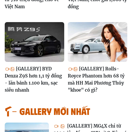
Việt Nam
đồng
[GALLERY] BYD
[GALLERY] Rolls-
Denza Z9S hơn 1,1 tỷ đồng
Royce Phantom hơn 68 tỷ
- lăn bánh 1.100 km, sạc
mà HH Mai Phương Thúy
siêu nhanh
"khoe" có gì?
GALLERY MỚI NHẤT
[GALLERY] MG4X chỉ từ