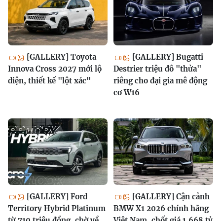
[GALLERY] Toyota
[GALLERY] Bugatti
Innova Cross 2027 mới lộ
Destrier triệu đô "thửa"
diện, thiết kế "lột xác"
riêng cho đại gia mê động
cơ W16
[GALLERY] Ford
[GALLERY] Cận cảnh
Territory Hybrid Platinum
BMW X1 2026 chính hãng
từ 710 triệu đồng, chờ về
Việt Nam, chốt giá 1,668 tỷ