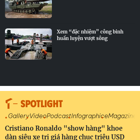
Xem “đặc nhiệm” công binh
huấn luyện vượt sông
SPOTLIGHT
Gallery
Video
Podcast
Infographic
eMagazine
Cristiano Ronaldo "show hàng" khoe
dàn siêu xe trị giá hàng chục triệu USD