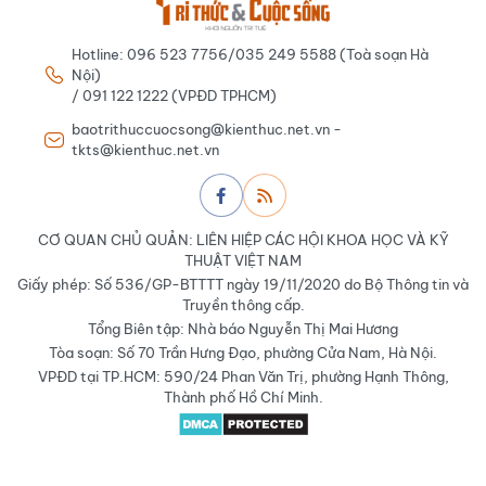
Hotline: 096 523 7756/035 249 5588 (Toà soạn Hà
Nội)
/ 091 122 1222 (VPĐD TPHCM)
baotrithuccuocsong@kienthuc.net.vn -
tkts@kienthuc.net.vn
CƠ QUAN CHỦ QUẢN: LIÊN HIỆP CÁC HỘI KHOA HỌC VÀ KỸ
THUẬT VIỆT NAM
Giấy phép: Số 536/GP-BTTTT ngày 19/11/2020 do Bộ Thông tin và
Truyền thông cấp.
Tổng Biên tập: Nhà báo Nguyễn Thị Mai Hương
Tòa soạn: Số 70 Trần Hưng Đạo, phường Cửa Nam, Hà Nội.
VPĐD tại TP.HCM: 590/24 Phan Văn Trị, phường Hạnh Thông,
Thành phố Hồ Chí Minh.