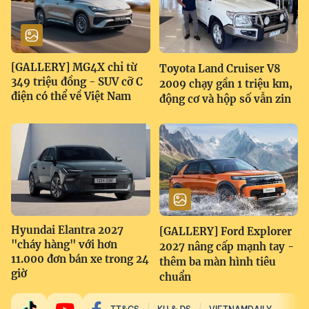
[GALLERY] MG4X chỉ từ
Toyota Land Cruiser V8
349 triệu đồng - SUV cỡ C
2009 chạy gần 1 triệu km,
điện có thể về Việt Nam
động cơ và hộp số vẫn zin
Hyundai Elantra 2027
[GALLERY] Ford Explorer
"cháy hàng" với hơn
2027 nâng cấp mạnh tay -
11.000 đơn bán xe trong 24
thêm ba màn hình tiêu
giờ
chuẩn