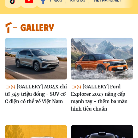
TT&CS
KH & ĐS
VIETNAMDAILY
GALLERY
[GALLERY] MG4X chỉ
[GALLERY] Ford
từ 349 triệu đồng - SUV cỡ
Explorer 2027 nâng cấp
C điện có thể về Việt Nam
mạnh tay - thêm ba màn
hình tiêu chuẩn