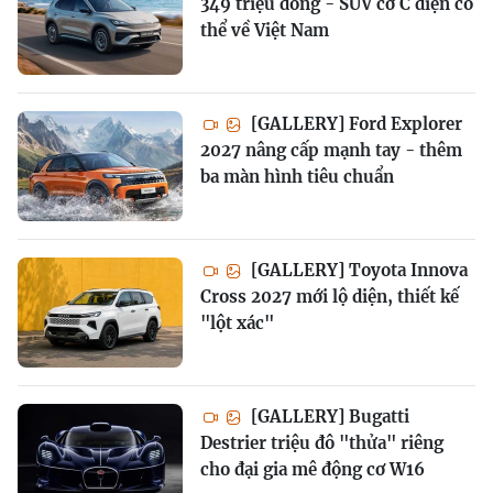
349 triệu đồng - SUV cỡ C điện có
thể về Việt Nam
[GALLERY] Ford Explorer
2027 nâng cấp mạnh tay - thêm
ba màn hình tiêu chuẩn
[GALLERY] Toyota Innova
Cross 2027 mới lộ diện, thiết kế
"lột xác"
[GALLERY] Bugatti
Destrier triệu đô "thửa" riêng
cho đại gia mê động cơ W16