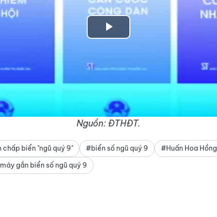
Play
Video
Nguồn: ĐTHĐT.
 chấp biển "ngũ quý 9"
#biển số ngũ quý 9
#Huấn Hoa Hồng
máy gắn biển số ngũ quý 9