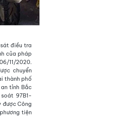
sát điều tra
ịnh của pháp
06/11/2020.
được chuyển
ại thành phố
an tỉnh Bắc
 soát 97B1-
ày được Công
phương tiện