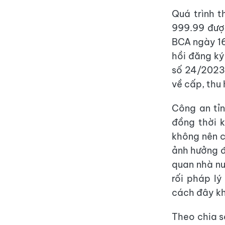
Quá trình t
999.99 đượ
BCA ngày 16
hồi đăng ký
số 24/2023
về cấp, thu 
Công an tỉn
đồng thời 
không nên c
ảnh hưởng đ
quan nhà nư
rối pháp l
cách đây k
Theo chia s