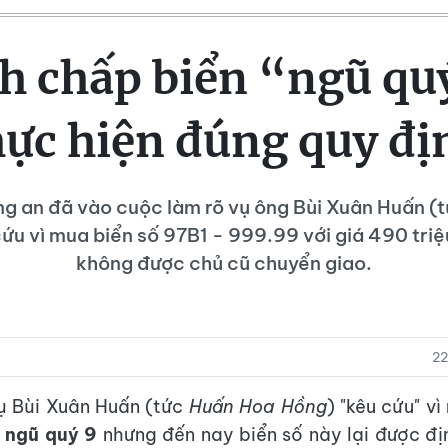
h chấp biển “ngũ qu
hực hiện đúng quy đị
g an đã vào cuộc làm rõ vụ ông Bùi Xuân Huấn (
ứu vì mua biển số 97B1 - 999.99 với giá 490 tri
không được chủ cũ chuyển giao.
22
ụ Bùi Xuân Huấn (tức
Huấn Hoa Hồng
) "kêu cứu" v
ố ngũ quý 9
nhưng đến nay biển số này lại được đ