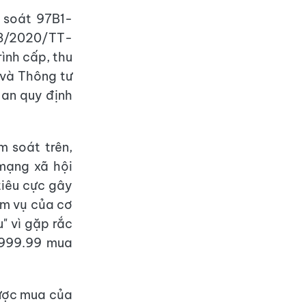
m soát 97B1-
58/2020/TT-
ình cấp, thu
 và Thông tư
an quy định
m soát trên,
mạng xã hội
tiêu cực gây
ệm vụ của cơ
" vì gặp rắc
-999.99 mua
được mua của