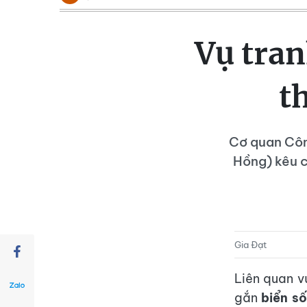
Vụ tran
t
Cơ quan Côn
Hồng) kêu c
Gia Đạt
Liên quan v
gắn
biển s