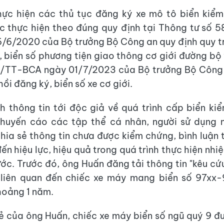
hực hiện các thủ tục đăng ký xe mô tô biển kiể
c thực hiện theo đúng quy định tại Thông tư số 
/6/2020 của Bộ trưởng Bộ Công an quy định quy tr
, biển số phương tiện giao thông cơ giới đường bộ
/TT-BCA ngày 01/7/2023 của Bộ trưởng Bộ Công 
hồi đăng ký, biển số xe cơ giới.
h thông tin tới độc giả về quá trình cấp biển kiể
khuyến cáo các tập thể cá nhân, người sử dụng 
hia sẻ thông tin chưa được kiểm chứng, bình luận 
ến hiệu lực, hiệu quả trong quá trình thực hiện nhi
ớc. Trước đó, ông Huấn đăng tải thông tin "kêu cứu
ý liên quan đến chiếc xe máy mang biển số 97xx
hoảng 1 năm.
ẻ của ông Huấn, chiếc xe máy biển số ngũ quý 9 