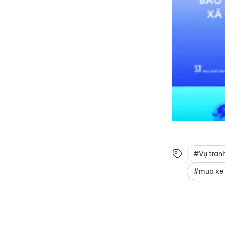
#Vụ tranh
#mua xe 