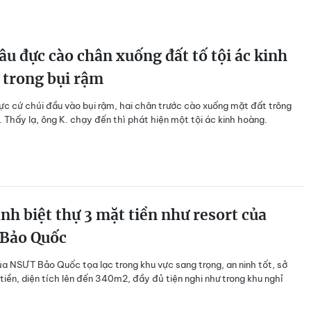
âu đực cào chân xuống đất tố tội ác kinh
 trong bụi rậm
ực cứ chúi đầu vào bụi rậm, hai chân trước cào xuống mặt đất trông
ữ. Thấy lạ, ông K. chạy đến thì phát hiện một tội ác kinh hoàng.
nh biệt thự 3 mặt tiền như resort của
Bảo Quốc
ủa NSƯT Bảo Quốc tọa lạc trong khu vực sang trọng, an ninh tốt, sở
tiền, diện tích lên đến 340m2, đầy đủ tiện nghi như trong khu nghỉ