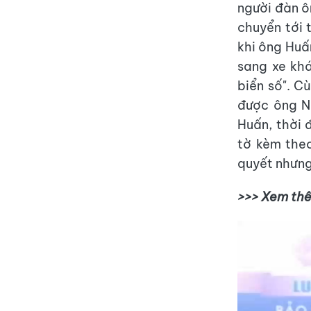
người đàn ô
chuyển tới 
khi ông Huấ
sang xe khá
biển số". C
được ông N
Huấn, thời 
tờ kèm the
quyết nhưng 
>>> Xem th