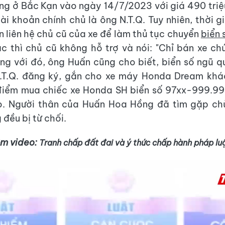
ng ở Bắc Kạn vào ngày 14/7/2023 với giá 490 triệ
tài khoản chính chủ là ông N.T.Q. Tuy nhiên, thời g
n liên hệ chủ cũ của xe để làm thủ tục chuyển
biển 
c thì chủ cũ không hỗ trợ và nói: "Chỉ bán xe c
ùng với đó, ông Huấn cũng cho biết, biển số ngũ q
.T.Q. đăng ký, gắn cho xe máy Honda Dream khá
điểm mua chiếc xe Honda SH biển số 97xx-999.99
o. Người thân của Huấn Hoa Hồng đã tìm gặp chủ
đều bị từ chối.
êm video:
Tranh chấp đất đai và ý thức chấp hành pháp lu