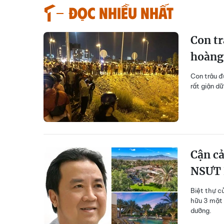
Đọc nhiều nhất
Con tr
hoàng
Con trâu đ
rất giận d
Cận cả
NSƯT 
Biệt thự c
hữu 3 mặt 
dưỡng.