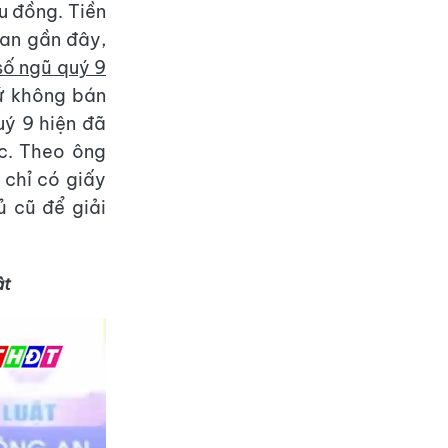
u đồng. Tiền
ian gần đây,
số ngũ quý 9
hứ không bán
uý 9 hiện đã
c. Theo ông
 chỉ có giấy
 cũ để giải
ật