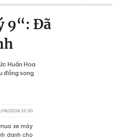
ý 9“: Đã
nh
tức Huấn Hoa
ệu đồng song
/08/2024 23:30
ì mua xe máy
ịnh danh cho