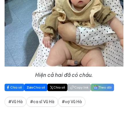
Hiện cả hai đã có cháu.
Chia sẻ
Chia sẻ
Chia sẻ
Copy link
Theo dõi
#Vũ Hà
#ca sĩ Vũ Hà
#vợ Vũ Hà