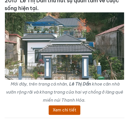
2015" Lê Thị Dần thu hút sự quan tâm về cuộc
sống hiện tại.
Mới đây, trên trang cá nhân,
Lê Thị Dần
khoe căn nhà
vườn rộng rãi và khang trang của hai vợ chồng ở làng quê
miền núi Thanh Hóa.
Xem chi tiết