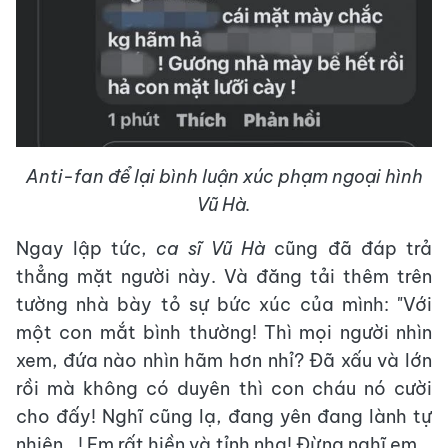
Anti-fan để lại bình luận xúc phạm ngoại hình
Vũ Hà.
Ngay lập tức,
ca sĩ Vũ Hà
cũng đã đáp trả
thẳng mặt người này. Và đăng tải thêm trên
tường nhà bày tỏ sự bức xúc của mình: "Với
một con mắt bình thường! Thì mọi người nhìn
xem, đứa nào nhìn hãm hơn nhỉ? Đã xấu và lớn
rồi mà không có duyên thì con cháu nó cười
cho đấy! Nghĩ cũng lạ, đang yên đang lành tự
nhiên...! Em rất hiền và tỉnh nha! Đừng nghĩ em...