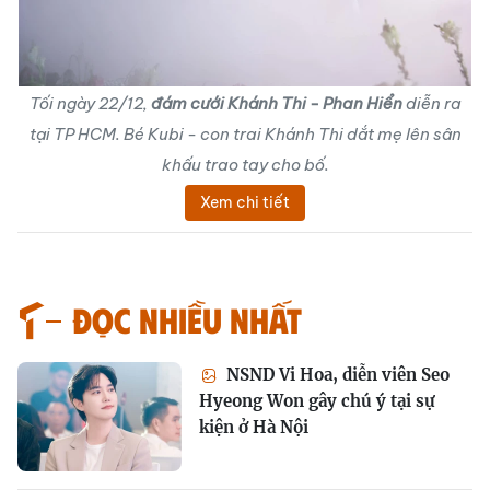
Tối ngày 22/12,
đám cưới Khánh Thi - Phan Hiển
diễn ra
tại TP HCM. Bé Kubi - con trai Khánh Thi dắt mẹ lên sân
khấu trao tay cho bố.
Xem chi tiết
Đọc nhiều nhất
NSND Vi Hoa, diễn viên Seo
Hyeong Won gây chú ý tại sự
kiện ở Hà Nội