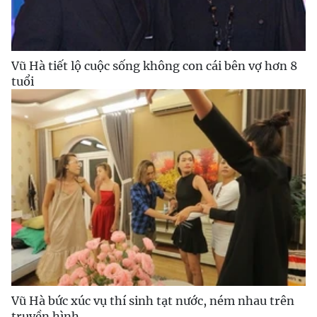
Vũ Hà tiết lộ cuộc sống không con cái bên vợ hơn 8
tuổi
Vũ Hà bức xúc vụ thí sinh tạt nước, ném nhau trên
truyền hình