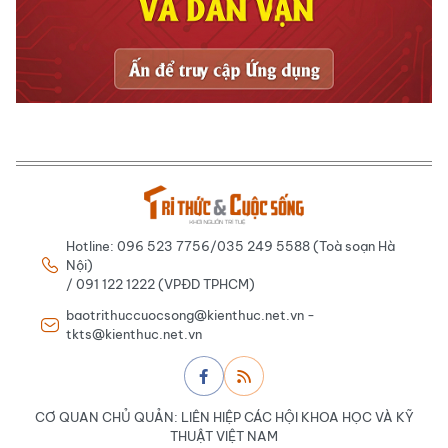
Hotline: 096 523 7756/035 249 5588 (Toà soạn Hà
Nội)
/ 091 122 1222 (VPĐD TPHCM)
baotrithuccuocsong@kienthuc.net.vn -
tkts@kienthuc.net.vn
CƠ QUAN CHỦ QUẢN: LIÊN HIỆP CÁC HỘI KHOA HỌC VÀ KỸ
THUẬT VIỆT NAM