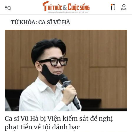
TỪ KHÓA: CA SĨ VŨ HÀ
Ca sĩ Vũ Hà bị Viện kiểm sát đề nghị
phạt tiền về tội đánh bạc