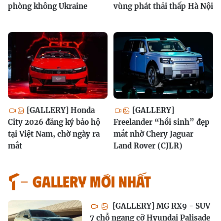
phòng không Ukraine
vùng phát thải thấp Hà Nội
[GALLERY] Honda
[GALLERY]
City 2026 đăng ký bảo hộ
Freelander “hồi sinh” đẹp
tại Việt Nam, chờ ngày ra
mắt nhờ Chery Jaguar
mắt
Land Rover (CJLR)
GALLERY MỚI NHẤT
[GALLERY] MG RX9 - SUV
7 chỗ ngang cỡ Hyundai Palisade