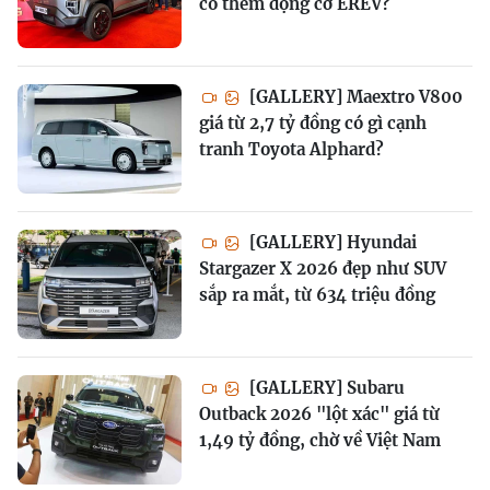
có thêm động cơ EREV?
[GALLERY] Maextro V800
giá từ 2,7 tỷ đồng có gì cạnh
tranh Toyota Alphard?
[GALLERY] Hyundai
Stargazer X 2026 đẹp như SUV
sắp ra mắt, từ 634 triệu đồng
[GALLERY] Subaru
Outback 2026 "lột xác" giá từ
1,49 tỷ đồng, chờ về Việt Nam