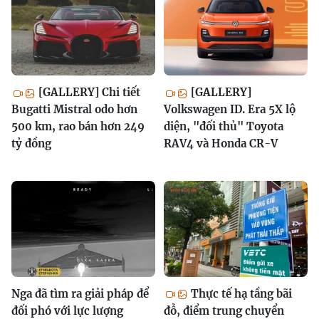
[GALLERY] Chi tiết
[GALLERY]
Bugatti Mistral odo hơn
Volkswagen ID. Era 5X lộ
500 km, rao bán hơn 249
diện, "đối thủ" Toyota
tỷ đồng
RAV4 và Honda CR-V
Nga đã tìm ra giải pháp để
Thực tế hạ tầng bãi
đối phó với lực lượng
đỗ, điểm trung chuyển