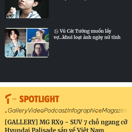
Vũ Cát Tường muốn lấy
vợ...khui loạt ảnh ngày nữ tính
SPOTLIGHT
Gallery
Video
Podcast
Infographic
eMagazine
[GALLERY] MG RX9 - SUV 7 chỗ ngang cỡ
Hyundai Palisade sắp về Việt Nam