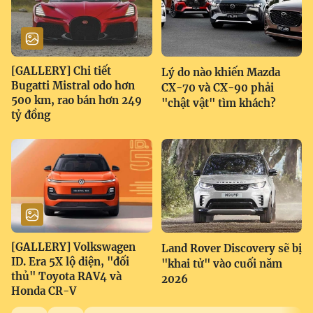
[GALLERY] Chi tiết
Lý do nào khiến Mazda
Bugatti Mistral odo hơn
CX-70 và CX-90 phải
500 km, rao bán hơn 249
"chật vật" tìm khách?
tỷ đồng
[GALLERY] Volkswagen
Land Rover Discovery sẽ bị
ID. Era 5X lộ diện, "đối
"khai tử" vào cuối năm
thủ" Toyota RAV4 và
2026
Honda CR-V