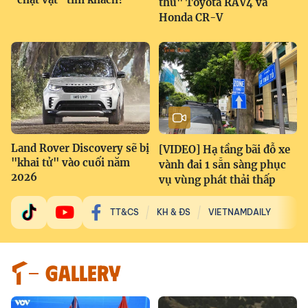
thủ" Toyota RAV4 và
Honda CR-V
Land Rover Discovery sẽ bị
[VIDEO] Hạ tầng bãi đỗ xe
"khai tử" vào cuối năm
vành đai 1 sẵn sàng phục
2026
vụ vùng phát thải thấp
TT&CS
KH & ĐS
VIETNAMDAILY
GALLERY