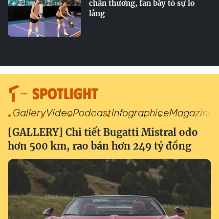
chấn thương, fan bày tỏ sự lo
lắng
SPOTLIGHT
Gallery
Video
Podcast
Infographic
eMagazine
[GALLERY] Chi tiết Bugatti Mistral odo
hơn 500 km, rao bán hơn 249 tỷ đồng