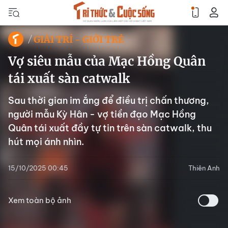
GIẢI TRÍ - GIỚI TRẺ
Vợ siêu mẫu của Mạc Hồng Quân
tái xuất sàn catwalk
Sau thời gian im ắng để điều trị chấn thương,
người mẫu Kỳ Hân - vợ tiền đạo Mạc Hồng
Quân tái xuất đầy tự tin trên sàn catwalk, thu
hút mọi ánh nhìn.
15/10/2025 00:45
Thiên Anh
Xem toàn bộ ảnh