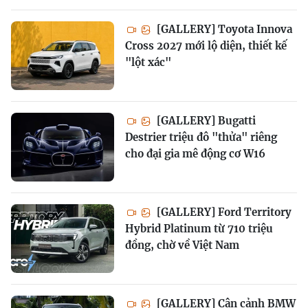
[GALLERY] Toyota Innova
Cross 2027 mới lộ diện, thiết kế
"lột xác"
[GALLERY] Bugatti
Destrier triệu đô "thửa" riêng
cho đại gia mê động cơ W16
[GALLERY] Ford Territory
Hybrid Platinum từ 710 triệu
đồng, chờ về Việt Nam
[GALLERY] Cận cảnh BMW