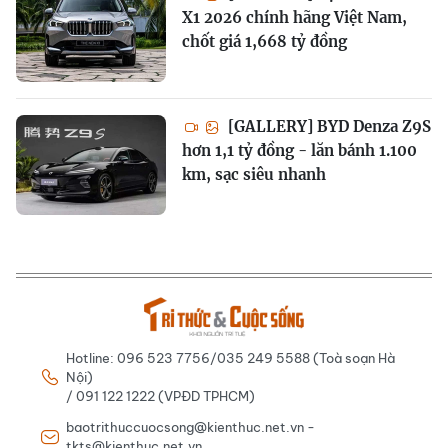
X1 2026 chính hãng Việt Nam,
chốt giá 1,668 tỷ đồng
[GALLERY] BYD Denza Z9S
hơn 1,1 tỷ đồng - lăn bánh 1.100
km, sạc siêu nhanh
Hotline: 096 523 7756/035 249 5588 (Toà soạn Hà
Nội)
/ 091 122 1222 (VPĐD TPHCM)
baotrithuccuocsong@kienthuc.net.vn -
tkts@kienthuc.net.vn