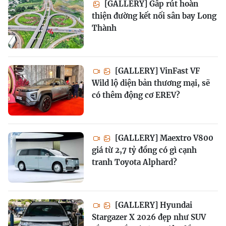
[GALLERY] Gấp rút hoàn
thiện đường kết nối sân bay Long
Thành
[GALLERY] VinFast VF
Wild lộ diện bản thương mại, sẽ
có thêm động cơ EREV?
[GALLERY] Maextro V800
giá từ 2,7 tỷ đồng có gì cạnh
tranh Toyota Alphard?
[GALLERY] Hyundai
Stargazer X 2026 đẹp như SUV