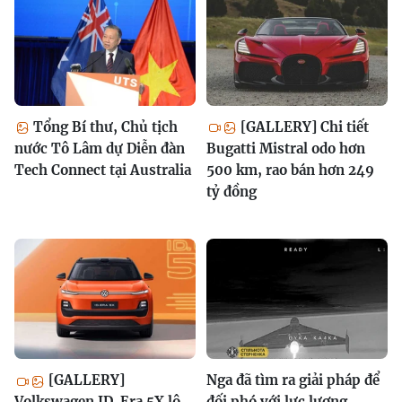
Tổng Bí thư, Chủ tịch
[GALLERY] Chi tiết
nước Tô Lâm dự Diễn đàn
Bugatti Mistral odo hơn
Tech Connect tại Australia
500 km, rao bán hơn 249
tỷ đồng
[GALLERY]
Nga đã tìm ra giải pháp để
Volkswagen ID. Era 5X lộ
đối phó với lực lượng