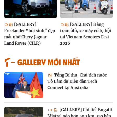
[GALLERY]
[GALLERY] Hàng
Freelander “hồi sinh” đẹp
trăm ôtô, xe máy cổ tụ hội
mắt nhờ Chery Jaguar
tại Vietnam Scooters Fest
Land Rover (CJLR)
2026
GALLERY MỚI NHẤT
Tổng Bí thư, Chủ tịch nước
Tô Lâm dự Diễn đàn Tech
Connect tại Australia
[GALLERY] Chi tiết Bugatti
Mistral odo hơn 500 km, rao bán