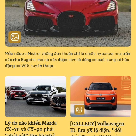
Mẫu siêu xe Mistral không đơn thuần chỉ là chiếc hypercar mui trần
của nhà Bugatti, mà nó còn được xem là dòng xe cuối cùng sở hữu
động cơ W16 huyền thoại.
Lý do nào khiến Mazda
[GALLERY] Volkswagen
CX-70 và CX-90 phải
ID. Era 5X lộ diện, "đối
"chật vật" tìm khách?