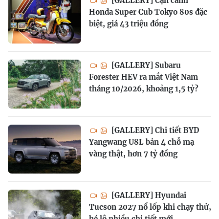
[GALLERY] Cận cảnh
Honda Super Cub Tokyo 80s đặc
biệt, giá 43 triệu đồng
[GALLERY] Subaru
Forester HEV ra mắt Việt Nam
tháng 10/2026, khoảng 1,5 tỷ?
[GALLERY] Chi tiết BYD
Yangwang U8L bản 4 chỗ mạ
vàng thật, hơn 7 tỷ đồng
[GALLERY] Hyundai
Tucson 2027 nổ lốp khi chạy thử,
hé lộ nhiều chi tiết mới