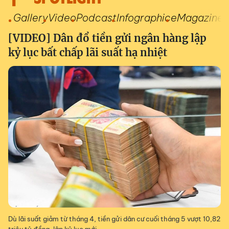
Gallery
Video
Podcast
Infographic
eMagazine
[VIDEO] Dân đổ tiền gửi ngân hàng lập
kỷ lục bất chấp lãi suất hạ nhiệt
Dù lãi suất giảm từ tháng 4, tiền gửi dân cư cuối tháng 5 vượt 10,82