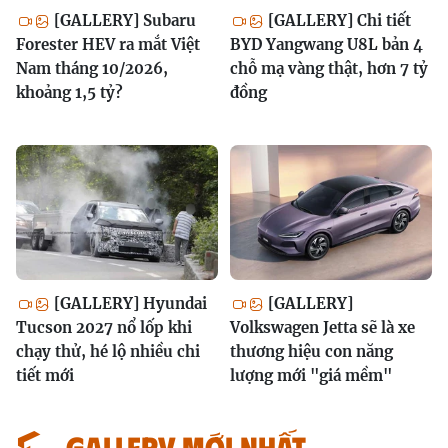
[GALLERY] Subaru
[GALLERY] Chi tiết
Forester HEV ra mắt Việt
BYD Yangwang U8L bản 4
Nam tháng 10/2026,
chỗ mạ vàng thật, hơn 7 tỷ
khoảng 1,5 tỷ?
đồng
[GALLERY] Hyundai
[GALLERY]
Tucson 2027 nổ lốp khi
Volkswagen Jetta sẽ là xe
chạy thử, hé lộ nhiều chi
thương hiệu con năng
tiết mới
lượng mới "giá mềm"
GALLERY MỚI NHẤT