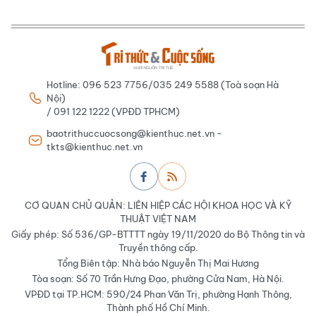
Hotline: 096 523 7756/035 249 5588 (Toà soạn Hà
Nội)
/ 091 122 1222 (VPĐD TPHCM)
baotrithuccuocsong@kienthuc.net.vn -
tkts@kienthuc.net.vn
CƠ QUAN CHỦ QUẢN: LIÊN HIỆP CÁC HỘI KHOA HỌC VÀ KỸ
THUẬT VIỆT NAM
Giấy phép: Số 536/GP-BTTTT ngày 19/11/2020 do Bộ Thông tin và
Truyền thông cấp.
Tổng Biên tập: Nhà báo Nguyễn Thị Mai Hương
Tòa soạn: Số 70 Trần Hưng Đạo, phường Cửa Nam, Hà Nội.
VPĐD tại TP.HCM: 590/24 Phan Văn Trị, phường Hạnh Thông,
Thành phố Hồ Chí Minh.