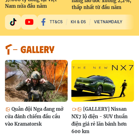
hàng lao dốc xuống 2,2%,
Nam nửa đầu năm
thấp nhất từ đầu năm
TT&CS
KH & ĐS
VIETNAMDAILY
GALLERY
Quân đội Nga đang mở
[GALLERY] Nissan
cửa đánh chiếm đầu cầu
NX7 lộ diện - SUV thuần
vào Kramatorsk
điện giá rẻ lăn bánh hơn
600 km