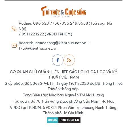
Hotline: 096 523 7756/035 249 5588 (Toà soạn Hà
Nội)
/ 091 122 1222 (VPĐD TPHCM)
baotrithuccuocsong@kienthuc.net.vn -
tkts@kienthuc.net.vn
CƠ QUAN CHỦ QUẢN: LIÊN HIỆP CÁC HỘI KHOA HỌC VÀ KỸ
THUẬT VIỆT NAM
Giấy phép: Số 536/GP-BTTTT ngày 19/11/2020 do Bộ Thông tin và
Truyền thông cấp.
Tổng Biên tập: Nhà báo Nguyễn Thị Mai Hương
Tòa soạn: Số 70 Trần Hưng Đạo, phường Cửa Nam, Hà Nội.
VPĐD tại TP.HCM: 590/24 Phan Văn Trị, phường Hạnh Thông,
Thành phố Hồ Chí Minh.