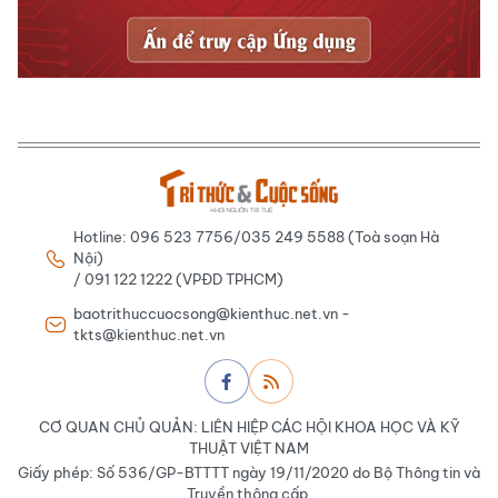
Hotline: 096 523 7756/035 249 5588 (Toà soạn Hà
Nội)
/ 091 122 1222 (VPĐD TPHCM)
baotrithuccuocsong@kienthuc.net.vn -
tkts@kienthuc.net.vn
CƠ QUAN CHỦ QUẢN: LIÊN HIỆP CÁC HỘI KHOA HỌC VÀ KỸ
THUẬT VIỆT NAM
Giấy phép: Số 536/GP-BTTTT ngày 19/11/2020 do Bộ Thông tin và
Truyền thông cấp.