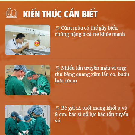
KIẾN THỨC CẦN BIẾT
Cúm mùa có thể gây biến
chứng nặng ở cả trẻ khỏe mạnh
Nhiều lần truyền máu vì ung
thư bàng quang xâm lấn cơ, bướu
hơn 10cm
Bé gái 14 tuổi mang khối u vú
8 cm, bác sĩ nỗ lực bảo tồn tuyến
vú