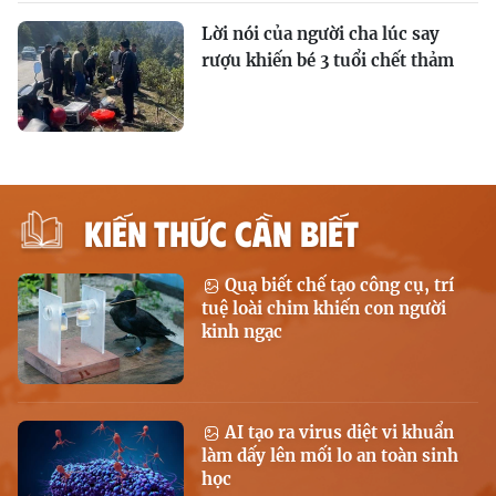
Lời nói của người cha lúc say
rượu khiến bé 3 tuổi chết thảm
KIẾN THỨC CẦN BIẾT
Quạ biết chế tạo công cụ, trí
tuệ loài chim khiến con người
kinh ngạc
AI tạo ra virus diệt vi khuẩn
làm dấy lên mối lo an toàn sinh
học