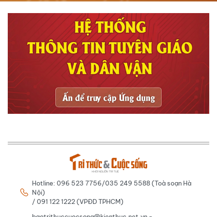
Hotline: 096 523 7756/035 249 5588 (Toà soạn Hà
Nội)
/ 091 122 1222 (VPĐD TPHCM)
baotrithuccuocsong@kienthuc.net.vn -