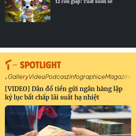
12 con giáp: Tuất suôn sẻ
SPOTLIGHT
Gallery
Video
Podcast
Infographic
eMagazine
[VIDEO] Dân đổ tiền gửi ngân hàng lập
kỷ lục bất chấp lãi suất hạ nhiệt