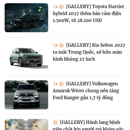
[GALLERY] Toyota Harrier
hybrid 2027 thêm bản cắm điện
1.500W, từ 28.100 USD
[GALLERY] Kia Seltos 2027
ra mắt Trung Quốc, sở hữu màn
hình khủng 27 inch
[GALLERY] Volkswagen
Amarok W600 chung nền tảng
Ford Ranger gần 1,7 tỷ đồng
[GALLERY] Hành lang bệnh
viện chật kín người trẻ khám sức