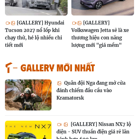
[GALLERY] Hyundai
[GALLERY]
Tucson 2027 nổ lốp khi
Volkswagen Jetta sẽ là xe
chạy thử, hé lộ nhiều chi
thương hiệu con năng
tiết mới
lượng mới "giá mềm"
GALLERY MỚI NHẤT
Quân đội Nga đang mở cửa
đánh chiếm đầu cầu vào
Kramatorsk
[GALLERY] Nissan NX7 lộ
diện - SUV thuần điện giá rẻ lăn