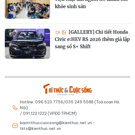
khỏe sinh sản
[GALLERY] Chi tiết Honda
Civic e:HEV RS 2026 thêm giả lập
sang số S+ Shift
Hotline: 096 523 7756/035 249 5588 (Toà soạn Hà
Nội)
/ 091 122 1222 (VPĐD TPHCM)
baotrithuccuocsong@kienthuc.net.vn -
tkts@kienthuc.net.vn