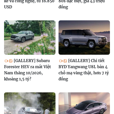
kế và công nghệ, từ 16.850
80s đặc biệt, giá 43 triệu
USD
đồng
[GALLERY] Subaru
[GALLERY] Chi tiết
Forester HEV ra mắt Việt
BYD Yangwang U8L bản 4
Nam tháng 10/2026,
chỗ mạ vàng thật, hơn 7 tỷ
khoảng 1,5 tỷ?
đồng