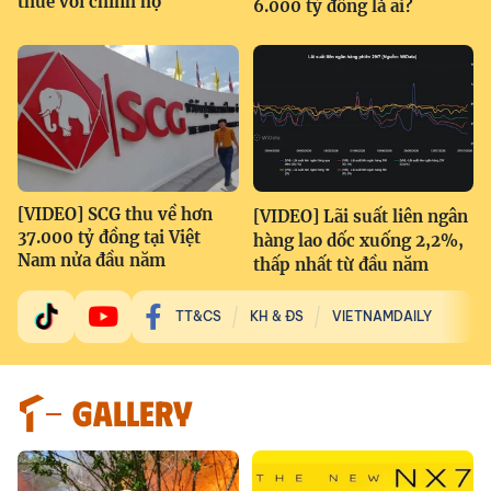
thuế với chính họ
6.000 tỷ đồng là ai?
[VIDEO] SCG thu về hơn
[VIDEO] Lãi suất liên ngân
37.000 tỷ đồng tại Việt
hàng lao dốc xuống 2,2%,
Nam nửa đầu năm
thấp nhất từ đầu năm
TT&CS
KH & ĐS
VIETNAMDAILY
GALLERY