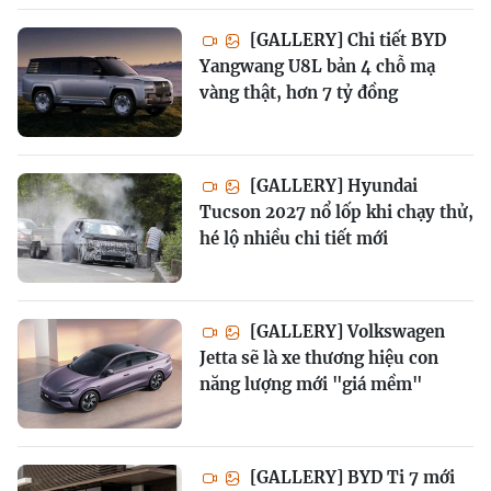
[GALLERY] Chi tiết BYD
Yangwang U8L bản 4 chỗ mạ
vàng thật, hơn 7 tỷ đồng
[GALLERY] Hyundai
Tucson 2027 nổ lốp khi chạy thử,
hé lộ nhiều chi tiết mới
[GALLERY] Volkswagen
Jetta sẽ là xe thương hiệu con
năng lượng mới "giá mềm"
[GALLERY] BYD Ti 7 mới