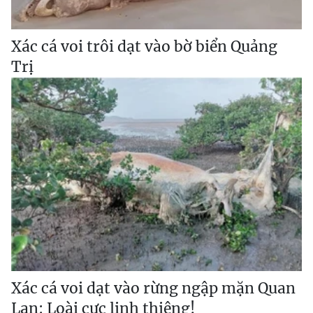
Xác cá voi trôi dạt vào bờ biển Quảng
Trị
Xác cá voi dạt vào rừng ngập mặn Quan
Lạn: Loài cực linh thiêng!