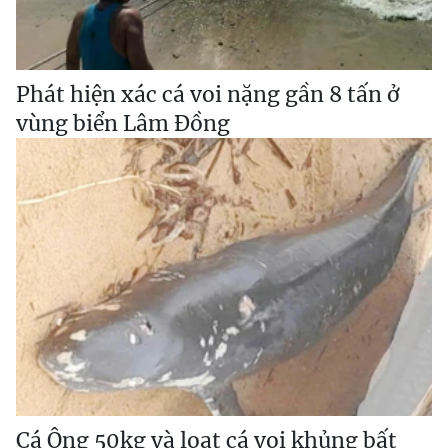
Phát hiện xác cá voi nặng gần 8 tấn ở
vùng biển Lâm Đồng
Cá Ông 50kg và loạt cá voi khủng bất