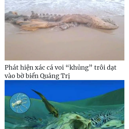
Phát hiện xác cá voi “khủng” trôi dạt
vào bờ biển Quảng Trị