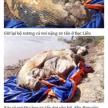
Giữ lại bộ xương cá voi nặng 10 tấn ở Bạc Liêu
Xác cá voi khoảng 10 tấn dạt vào bờ, dân đem vào