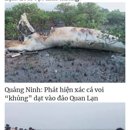
Quảng Ninh: Phát hiện xác cá voi
“khủng” dạt vào đảo Quan Lạn