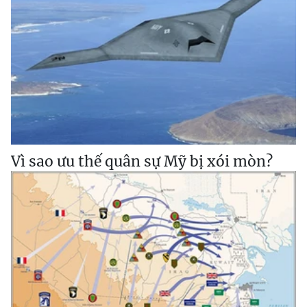
Vì sao ưu thế quân sự Mỹ bị xói mòn?