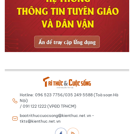
Hotline: 096 523 7756/035 249 5588 (Toà soạn Hà
Nội)
/ 091 122 1222 (VPĐD TPHCM)
baotrithuccuocsong@kienthuc.net.vn -
tkts@kienthuc.net.vn