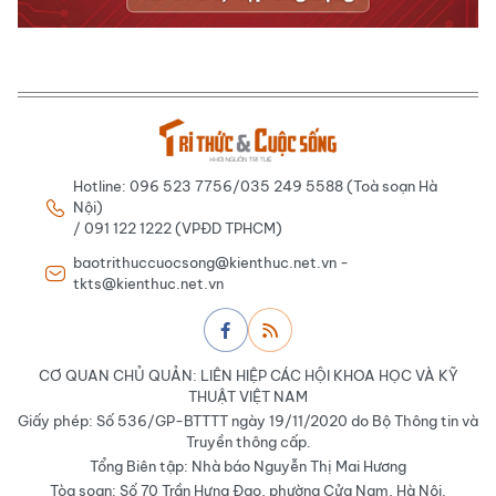
Hotline: 096 523 7756/035 249 5588 (Toà soạn Hà
Nội)
/ 091 122 1222 (VPĐD TPHCM)
baotrithuccuocsong@kienthuc.net.vn -
tkts@kienthuc.net.vn
CƠ QUAN CHỦ QUẢN: LIÊN HIỆP CÁC HỘI KHOA HỌC VÀ KỸ
THUẬT VIỆT NAM
Giấy phép: Số 536/GP-BTTTT ngày 19/11/2020 do Bộ Thông tin và
Truyền thông cấp.
Tổng Biên tập: Nhà báo Nguyễn Thị Mai Hương
Tòa soạn: Số 70 Trần Hưng Đạo, phường Cửa Nam, Hà Nội.