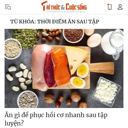
TỪ KHÓA: THỜI ĐIỂM ĂN SAU TẬP
Ăn gì để phục hồi cơ nhanh sau tập
luyện?