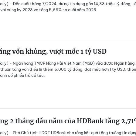
ily) - Đến cuối tháng 7/2024, dư nợ tín dụng gần 14,33 triệu tỷ đồng, t
với cùng kỳ 2023 và tăng 5,66% so cuối năm 2023.
ăng vốn khủng, vượt mốc 1 tỷ USD
aily) - Ngân hàng TMCP Hàng Hải Việt Nam (MSB) vừa được Ngân hàng
thuận tăng vốn điều lệ thêm 6.000 tỷ đồng, đạt mức hơn 1 tỷ USD, thô
ành cổ phiếu trả cổ tức.
ụng 2 tháng đầu năm của HDBank tăng 2,7
ily) - Phó Chủ tịch HĐQT HDBank cho rằng kết quả tăng trưởng tín dụn