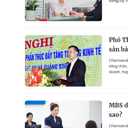
đồng/cp, rẻ
Phó Th
sản b
(Vietnamda
nông thôn,
doanh, hợp
MBS dự
sao?
(Vietnamd