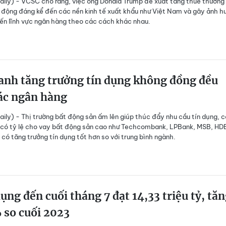
ily) - VCSC cho rằng, việc ông Donald Trump đề xuất tăng thuế thương
 động đáng kể đến các nền kinh tế xuất khẩu như Việt Nam và gây ảnh h
đến lĩnh vực ngân hàng theo các cách khác nhau.
anh tăng trưởng tín dụng không đồng đều
ác ngân hàng
ily) - Thị trường bất động sản ấm lên giúp thúc đẩy nhu cầu tín dụng, 
 có tỷ lệ cho vay bất động sản cao như Techcombank, LPBank, MSB, HD
 có tăng trưởng tín dụng tốt hơn so với trung bình ngành.
ụng đến cuối tháng 7 đạt 14,33 triệu tỷ, tă
 so cuối 2023