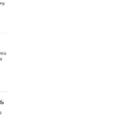
ăng
 Nhà
ng
1%
g