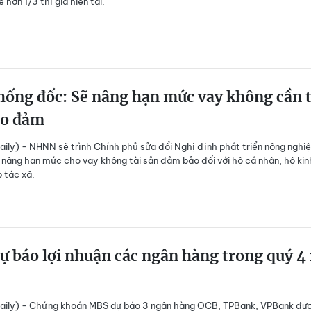
 hơn 1/3 thị giá hiện tại.
ống đốc: Sẽ nâng hạn mức vay không cần t
ảo đảm
ily) - NHNN sẽ trình Chính phủ sửa đổi Nghị định phát triển nông nghiệ
 nâng hạn mức cho vay không tài sản đảm bảo đối với hộ cá nhân, hộ kin
 tác xã.
 báo lợi nhuận các ngân hàng trong quý 4 
aily) - Chứng khoán MBS dự báo 3 ngân hàng OCB, TPBank, VPBank đư