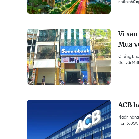
nhận những
Vì sao
Mua v
Chứng kho
đối với MB
ACB bá
Ngân hàng
hơn 6.093 