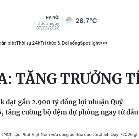
HÀ NỘI
28.7°C
Thứ Sáu, ngày
07/08/2026
cần biết
Thời sự 24h
Tri thức & Đời sống
Spotlight
A:
TĂNG TRƯỞNG T
 đạt gần 2.900 tỷ đồng lợi nhuận Quý
, tăng cường bộ đệm dự phòng ngay từ đầu
 TMCP Lộc Phát Việt Nam vừa công bố Báo cáo tài chính Quý I/2026 gh