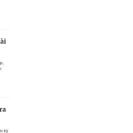
ài
p,
h
ra
ợc kỳ