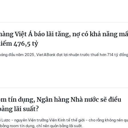
àng Việt Á báo lãi tăng, nợ có khả năng mấ
iếm 476,5 tỷ
háng đầu năm 2025, VietABank đạt lợi nhuận trước thuế hơn 714 tỷ đồng
m tín dụng, Ngân hàng Nhà nước sẽ điều
ằng lãi suất?
 Lược - nguyên Viện trưởng Viện Kinh tế thế giới - cho rằng không nên q
bằng room tín dụng, chỉ nên quản bằng lãi suất.