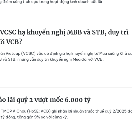
 điểm sáng tích cực trong hoạt động kinh doanh cốt lõi.
 VCSC hạ khuyến nghị MBB và STB, duy trì
ới VCB?
án Vietcap (VCSC) vừa có định giá hạ khuyến nghị từ Mua xuống Khả q
B và STB, nhưng vẫn duy trì khuyến nghị Mua đối với VCB.
o lãi quý 2 vượt mốc 6.000 tỷ
 TMCP Á Châu (HoSE: ACB) ghi nhận lợi nhuận trước thuế quý 2/2025 đ
tỷ đồng, tăng gần 9% so với cùng kỳ.