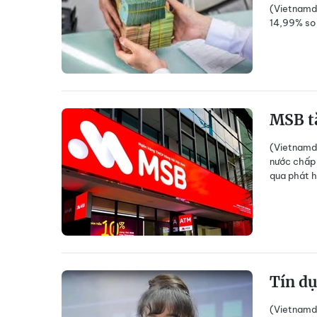
(Vietnamda
14,99% so 
MSB t
(Vietnamd
nước chấp 
qua phát h
Tín d
(Vietnamda