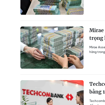
Mirae
trọng 
Mirae Asse
hàng trong 
Techco
bằng 1
Techcomban