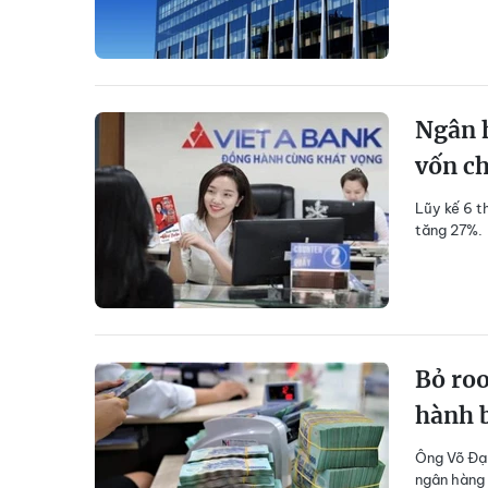
Ngân h
vốn ch
Lũy kế 6 t
tăng 27%.
Bỏ roo
hành b
Ông Võ Đại
ngân hàng 