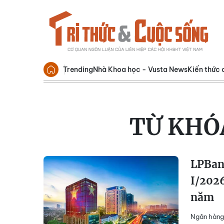
Trending
Nhà Khoa học - Vusta News
Kiến thức 
TỪ KHÓ
LPBank
I/2026
năm
Ngân hàng