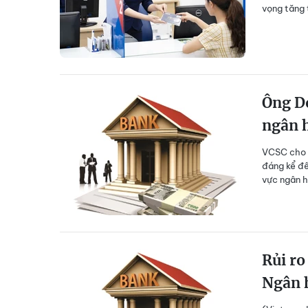
vọng tăng 
Ông D
ngân 
VCSC cho r
đáng kể đế
vực ngân 
Rủi ro
Ngân 