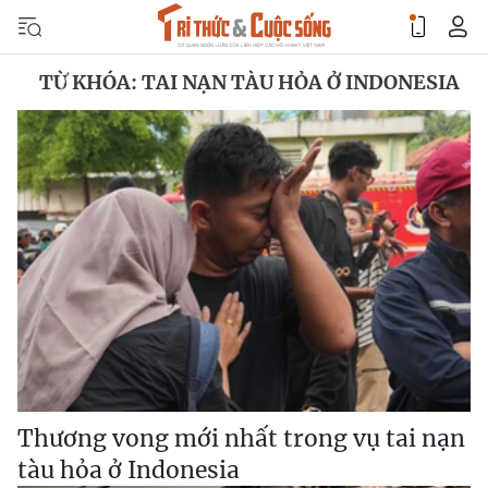
TỪ KHÓA: TAI NẠN TÀU HỎA Ở INDONESIA
Thương vong mới nhất trong vụ tai nạn
tàu hỏa ở Indonesia