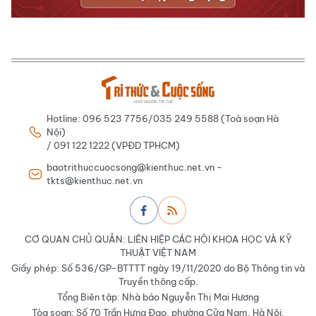
Hotline: 096 523 7756/035 249 5588 (Toà soạn Hà
Nội)
/ 091 122 1222 (VPĐD TPHCM)
baotrithuccuocsong@kienthuc.net.vn -
tkts@kienthuc.net.vn
CƠ QUAN CHỦ QUẢN: LIÊN HIỆP CÁC HỘI KHOA HỌC VÀ KỸ
THUẬT VIỆT NAM
Giấy phép: Số 536/GP-BTTTT ngày 19/11/2020 do Bộ Thông tin và
Truyền thông cấp.
Tổng Biên tập: Nhà báo Nguyễn Thị Mai Hương
Tòa soạn: Số 70 Trần Hưng Đạo, phường Cửa Nam, Hà Nội.