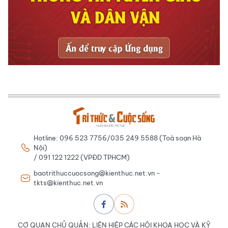
Hotline: 096 523 7756/035 249 5588 (Toà soạn Hà
Nội)
/ 091 122 1222 (VPĐD TPHCM)
baotrithuccuocsong@kienthuc.net.vn -
tkts@kienthuc.net.vn
CƠ QUAN CHỦ QUẢN: LIÊN HIỆP CÁC HỘI KHOA HỌC VÀ KỸ