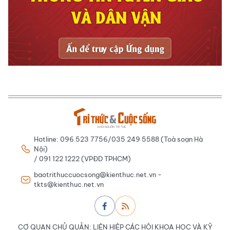
Hotline: 096 523 7756/035 249 5588 (Toà soạn Hà
Nội)
/ 091 122 1222 (VPĐD TPHCM)
baotrithuccuocsong@kienthuc.net.vn -
tkts@kienthuc.net.vn
CƠ QUAN CHỦ QUẢN: LIÊN HIỆP CÁC HỘI KHOA HỌC VÀ KỸ