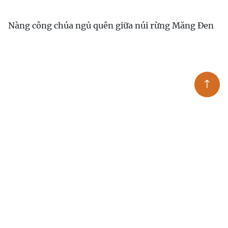
Nàng công chúa ngủ quên giữa núi rừng Măng Đen
Khung ảnh chuẩn bố bỉm của Cường Đô La