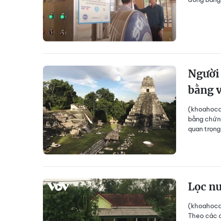
Người 
bằng v
(khoahocdo
bằng chứng
quan trọng
Lọc nư
(khoahocdo
Theo các c