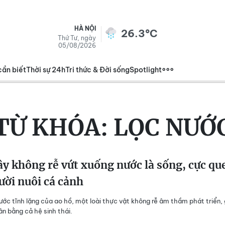
HÀ NỘI
26.3°C
Thứ Tư, ngày
05/08/2026
cần biết
Thời sự 24h
Tri thức & Đời sống
Spotlight
TỪ KHÓA:
LỌC NƯỚ
ây không rễ vứt xuống nước là sống, cực qu
ười nuôi cá cảnh
nước tĩnh lặng của ao hồ, một loài thực vật không rễ âm thầm phát triển,
ân bằng cả hệ sinh thái.