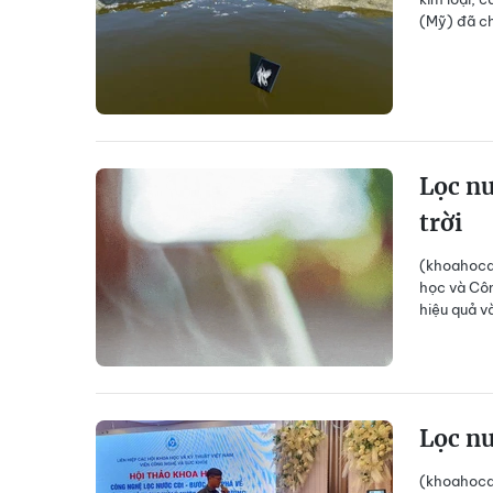
(Mỹ) đã ch
Lọc nư
trời
(khoahocd
học và Côn
hiệu quả v
Lọc nư
(khoahocdo