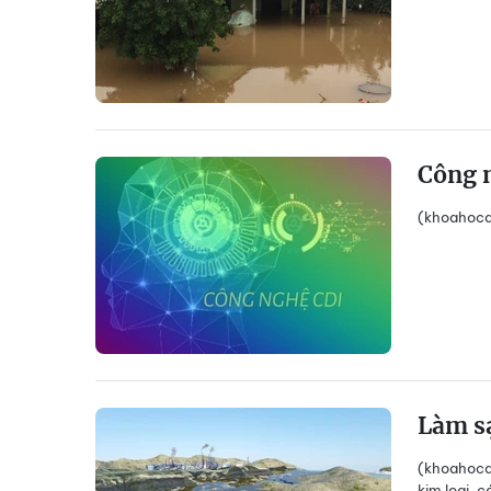
Công 
(khoahocdo
Làm sạ
(khoahocdo
kim loại, 