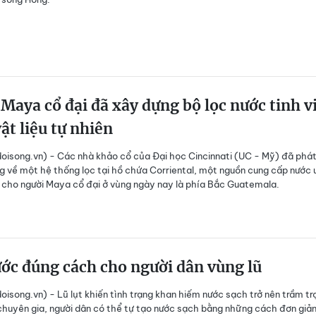
Maya cổ đại đã xây dựng bộ lọc nước tinh v
ật liệu tự nhiên
isong.vn) - Các nhà khảo cổ của Đại học Cincinnati (UC - Mỹ) đã phát
 về một hệ thống lọc tại hồ chứa Corriental, một nguồn cung cấp nước 
 cho người Maya cổ đại ở vùng ngày nay là phía Bắc Guatemala.
ớc đúng cách cho người dân vùng lũ
isong.vn) - Lũ lụt khiến tình trạng khan hiếm nước sạch trở nên trầm tr
huyên gia, người dân có thể tự tạo nước sạch bằng những cách đơn giản