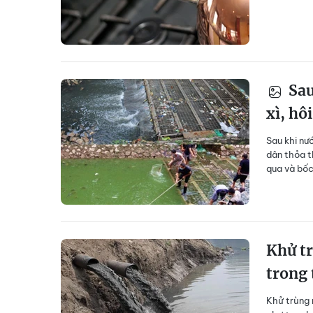
Sau
xì, hôi
Sau khi nư
dân thỏa t
qua và bốc
Khử t
trong 
Khử trùng 