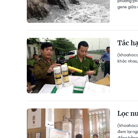
phương phá
gene giữa 
Tác hạ
(khoahocdo
khác nhau, 
Lọc n
(khoahocdo
đem lại ng
đồng bằng