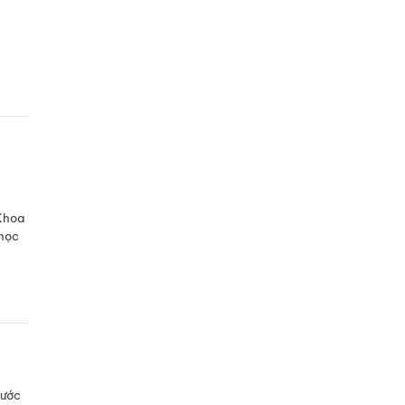
Khoa
 học
nước