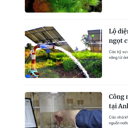
Lộ diệ
ngọt c
Các kỹ sư 
năng từ án
Công n
tại An
Các nhà kh
nguồn nước