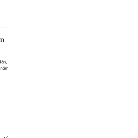
en
đàn,
u năm