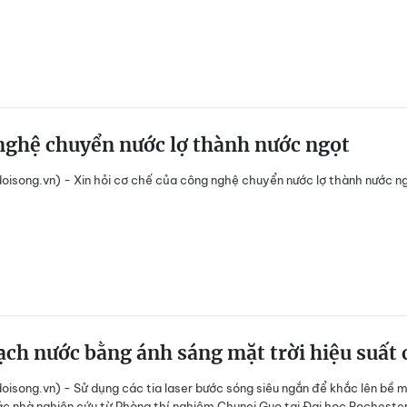
nghệ chuyển nước lợ thành nước ngọt
isong.vn) - Xin hỏi cơ chế của công nghệ chuyển nước lợ thành nước n
ch nước bằng ánh sáng mặt trời hiệu suất 
isong.vn) - Sử dụng các tia laser bước sóng siêu ngắn để khắc lên bề 
các nhà nghiên cứu từ Phòng thí nghiệm Chunei Guo tại Đại học Rocheste