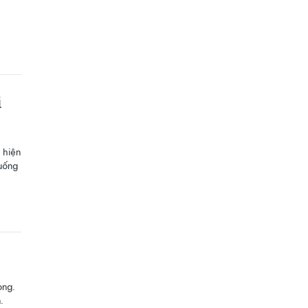
i
 hiện
uống
ọng.
.