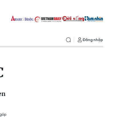
Đăng nhập
C
en
 góp