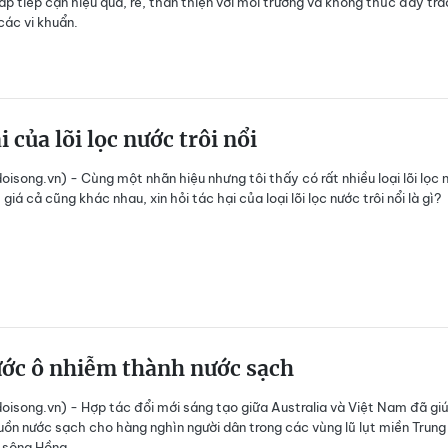
p tiếp cận hiệu quả, rẻ, thân thiện với môi trường và không thúc đẩy tra
các vi khuẩn.
i của lõi lọc nước trôi nổi
isong.vn) - Cùng một nhãn hiệu nhưng tôi thấy có rất nhiều loại lõi lọc 
giá cả cũng khác nhau, xin hỏi tác hại của loại lõi lọc nước trôi nổi là gì?
ước ô nhiễm thành nước sạch
isong.vn) - Hợp tác đổi mới sáng tạo giữa Australia và Việt Nam đã gi
uồn nước sạch cho hàng nghìn người dân trong các vùng lũ lụt miền Trung
 sông Hồng.