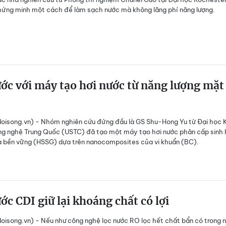
ứng minh một cách để làm sạch nước mà không lãng phí năng lượng.
ớc với máy tạo hơi nước từ năng lượng mặt
oisong.vn) - Nhóm nghiên cứu đứng đầu là GS Shu-Hong Yu từ Đại học 
g nghệ Trung Quốc (USTC) đã tạo một máy tạo hơi nước phân cấp sinh
à bền vững (HSSG) dựa trên nanocomposites của vi khuẩn (BC).
ớc CDI giữ lại khoáng chất có lợi
isong.vn) - Nếu như công nghệ lọc nước RO lọc hết chất bẩn có trong 