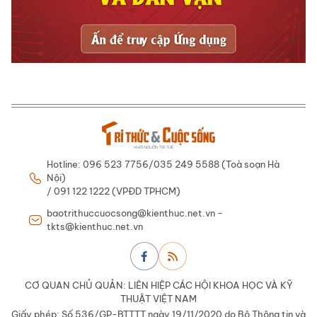
Hotline: 096 523 7756/035 249 5588 (Toà soạn Hà
Nội)
/ 091 122 1222 (VPĐD TPHCM)
baotrithuccuocsong@kienthuc.net.vn -
tkts@kienthuc.net.vn
CƠ QUAN CHỦ QUẢN: LIÊN HIỆP CÁC HỘI KHOA HỌC VÀ KỸ
THUẬT VIỆT NAM
Giấy phép: Số 536/GP-BTTTT ngày 19/11/2020 do Bộ Thông tin và