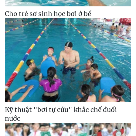
Cho trẻ sơ sinh học bơi ở bể
Kỹ thuật "bơi tự cứu" khắc chế đuối
nước