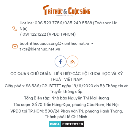
Hotline: 096 523 7756/035 249 5588 (Toà soạn Hà
Nội)
/ 091 122 1222 (VPĐD TPHCM)
baotrithuccuocsong@kienthuc.net.vn -
tkts@kienthuc.net.vn
CƠ QUAN CHỦ QUẢN: LIÊN HIỆP CÁC HỘI KHOA HỌC VÀ KỸ
THUẬT VIỆT NAM
Giấy phép: Số 536/GP-BTTTT ngày 19/11/2020 do Bộ Thông tin và
Truyền thông cấp.
Tổng Biên tập: Nhà báo Nguyễn Thị Mai Hương
Tòa soạn: Số 70 Trần Hưng Đạo, phường Cửa Nam, Hà Nội.
VPĐD tại TP.HCM: 590/24 Phan Văn Trị, phường Hạnh Thông,
Thành phố Hồ Chí Minh.