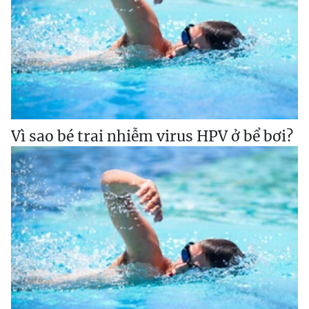
Vì sao bé trai nhiễm virus HPV ở bể bơi?