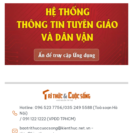
Hotline: 096 523 7756/035 249 5588 (Toà soạn Hà
Nội)
/ 091 122 1222 (VPĐD TPHCM)
baotrithuccuocsong@kienthuc.net.vn -