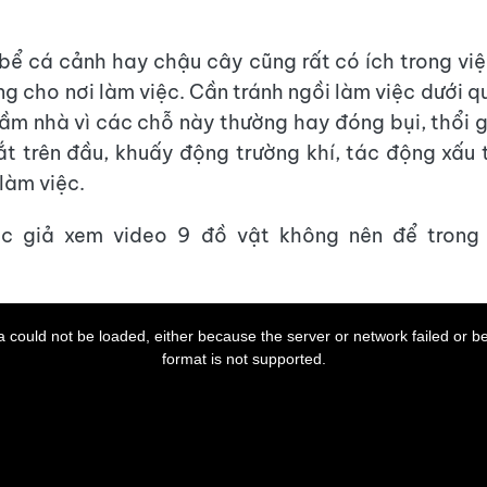
 bể cá cảnh hay chậu cây cũng rất có ích trong vi
g cho nơi làm việc. Cần tránh ngồi làm việc dưới q
m nhà vì các chỗ này thường hay đóng bụi, thổi 
t trên đầu, khuấy động trường khí, tác động xấu 
làm việc.
c giả xem video 9 đồ vật không nên để trong
 could not be loaded, either because the server or network failed or b
format is not supported.