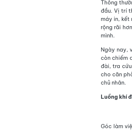
Thông thư
đầu. Vị trí
máy in, kết 
rộng rãi hơ
mình.
Ngày nay, v
còn chiếm q
đài, tra cứ
cho căn ph
chủ nhân.
Luồng khí đ
Góc làm việ