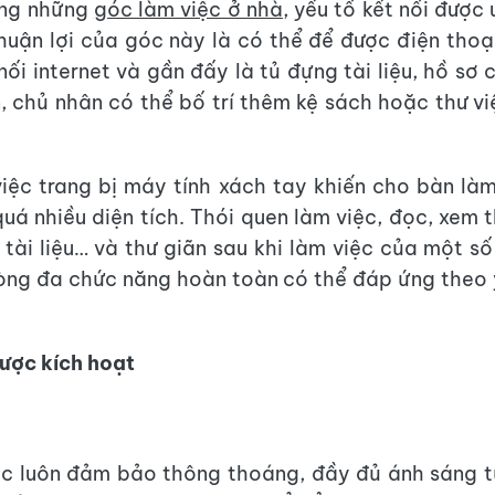
ờng những
góc làm việc ở nhà
, yếu tố kết nối được
 thuận lợi của góc này là có thể để được điện thoạ
nối internet và gần đấy là tủ đựng tài liệu, hồ sơ
n, chủ nhân có thể bố trí thêm kệ sách hoặc thư vi
iệc trang bị máy tính xách tay khiến cho bàn là
uá nhiều diện tích. Thói quen làm việc, đọc, xem t
u tài liệu… và thư giãn sau khi làm việc của một số
òng đa chức năng hoàn toàn có thể đáp ứng theo 
ược kích hoạt
c luôn đảm bảo thông thoáng, đầy đủ ánh sáng t