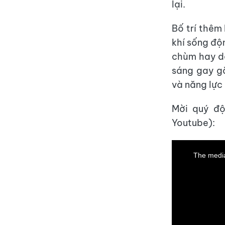
lại.
Bố trí thêm
khí sống độn
chùm hay dầ
sáng gay gắ
và năng lực 
Mời quý độ
Youtube):
This
is
a
The media
modal
window.