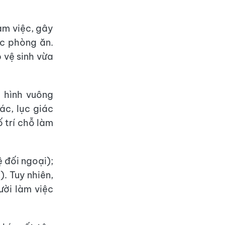
àm việc, gây
c phòng ăn.
 vệ sinh vừa
à hình vuông
ác, lục giác
 trí chỗ làm
 đối ngoại);
. Tuy nhiên,
ười làm việc