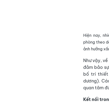
Hiện nay, nh
phòng theo dạ
ảnh hưởng xấ
Như vậy, về
đảm bảo sự 
bố trí thiế
dương). Các
quan tâm đú
Kết nối tro