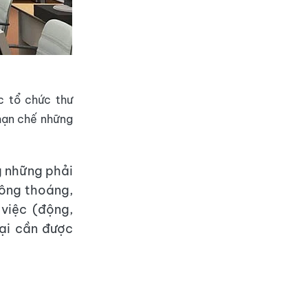
c tổ chức thư
 hạn chế những
g những phải
hông thoáng,
 việc (động,
đại cần được