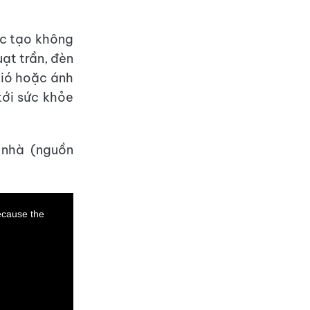
ệc tạo không
uạt trần, đèn
gió hoặc ánh
tới sức khỏe
 nhà (nguồn
ecause the