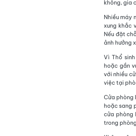
không, gia 
Nhiều máy m
xung khắc 
Nếu đặt chỗ
ảnh hưởng x
Vì Thổ sinh
hoặc gần vu
với nhiều c
việc tại ph
Cửa phòng l
hoặc sang p
cửa phòng l
trong phòng