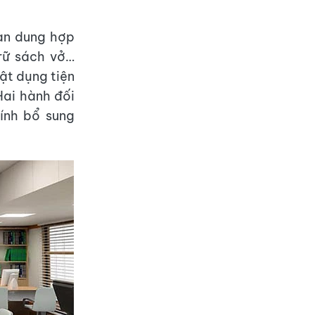
ian dung hợp
rữ sách vở…
ật dụng tiện
Hai hành đối
ính bổ sung