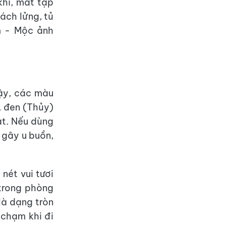
khí, mất tập
vách lửng, tủ
m - Mộc ảnh
vậy, các màu
, đen (Thủy)
át. Nếu dùng
 gây u buồn,
nét vui tươi
 trong phòng
là dạng tròn
 chạm khi đi