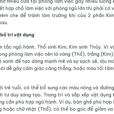
ở nhiều cửa tại phòng làm việc gây nhiễu luồng 
ết hợp chỗ làm việc với phòng ngủ lớn thì phải có 
rèm che để tránh làm trường khí của 2 phần Ki
hau.
bố trí vật dụng
 tắc ngũ hành, Thổ sinh Kim, Kim sinh Thủy. Vì 
ong phòng làm việc nên là vàng (Thổ), trắng (Kim)
 xanh để tạo dáng mạnh mẽ và sự sạch sẽ, dịu m
i dễ gây cảm giác căng thẳng, hoặc màu tối tăm
ời trẻ tuổi, có thể bổ sung các màu nóng và đường 
ch tư duy sáng tạo. Trang trí và sắp xếp vật dụng
ng cần phù hợp ngũ hành. Ví dụ, bàn ghế phù hợp 
g hoặc chữ nhật (Thổ), có thể bo góc để giảm va