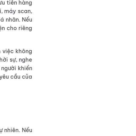
 ưu tiên hàng
i, máy scan,
 cá nhân. Nếu
ện cho riêng
m việc không
hời sự, nghe
 người khiến
yêu cầu của
ự nhiên. Nếu