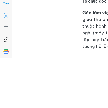
Tổ chức góc 
Góc làm vi
giữa thư p
thuộc hành 
nghi (máy t
lập này tư
tương hỗ lẫ