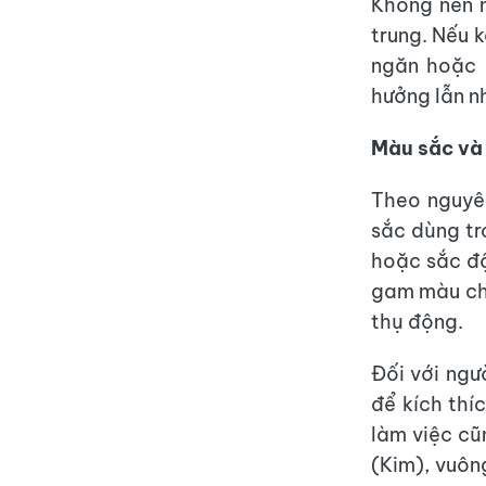
Không nên m
trung. Nếu k
ngăn hoặc 
hưởng lẫn n
Màu sắc và 
Theo nguyên
sắc dùng tr
hoặc sắc độ
gam màu chó
thụ động.
Đối với ngư
để kích thí
làm việc cũ
(Kim), vuôn