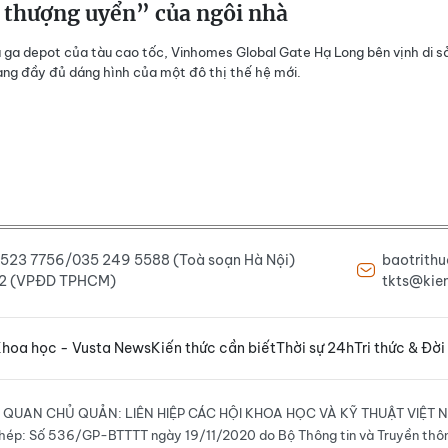
 thượng uyển” của ngôi nhà
 ga depot của tàu cao tốc, Vinhomes Global Gate Hạ Long bên vịnh di s
ang đầy đủ dáng hình của một đô thị thế hệ mới.
6 523 7756/035 249 5588 (Toà soạn Hà Nội)
baotrith
222 (VPĐD TPHCM)
tkts@kien
hoa học - Vusta News
Kiến thức cần biết
Thời sự 24h
Tri thức & Đời
 QUAN CHỦ QUẢN: LIÊN HIỆP CÁC HỘI KHOA HỌC VÀ KỸ THUẬT VIỆT 
hép: Số 536/GP-BTTTT ngày 19/11/2020 do Bộ Thông tin và Truyền thô