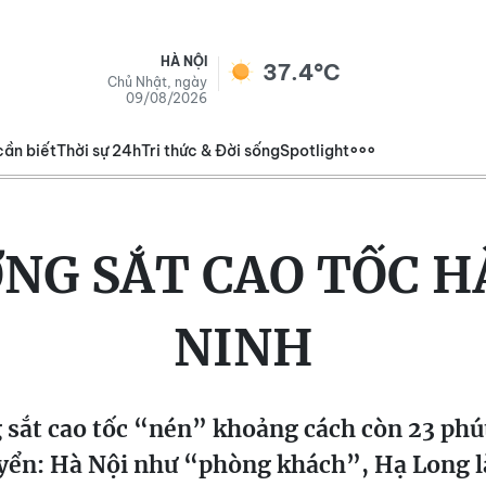
HÀ NỘI
37.4°C
Chủ Nhật, ngày
09/08/2026
cần biết
Thời sự 24h
Tri thức & Đời sống
Spotlight
NG SẮT CAO TỐC H
NINH
sắt cao tốc “nén” khoảng cách còn 23 phú
yển: Hà Nội như “phòng khách”, Hạ Long l