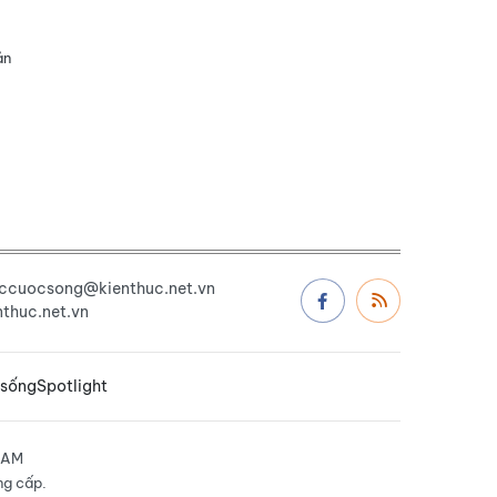
ản
uccuocsong@kienthuc.net.vn
thuc.net.vn
 sống
Spotlight
NAM
ng cấp.