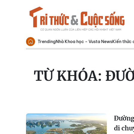
Trending
Nhà Khoa học - Vusta News
Kiến thức 
TỪ KHÓA:
ĐƯỜ
Đường 
di chu