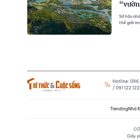
“vườn
Sở hữu nhà
thế giới m
Hotline: 09
/ 091 122 1
Trending
Nhà K
CƠ
Giấy p