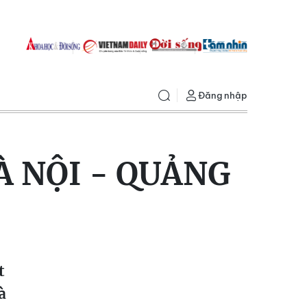
Đăng nhập
À NỘI - QUẢNG
t
à