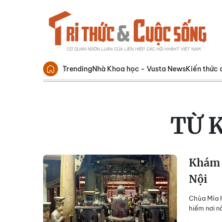
Trending
Nhà Khoa học - Vusta News
Kiến thức 
TỪ 
Khám p
Nội
Chùa Mía h
hiếm nơi n