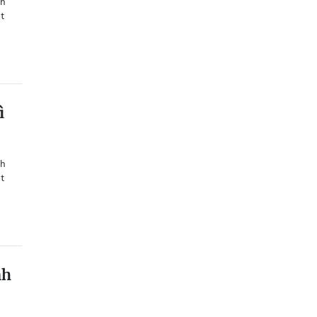
nh
ệt
ì
nh
ệt
nh