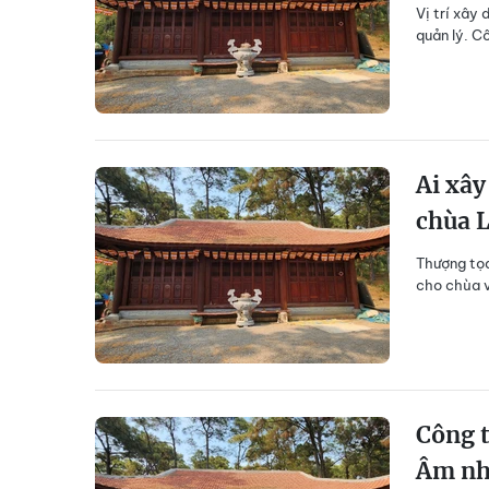
Vị trí xây
quản lý. C
Ai xây
chùa 
Thượng tọa
cho chùa v
Công t
Âm nh