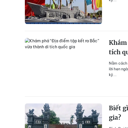
Khám p
tích q
Nằm cách c
lời hẹn ng
kỷ...
Biết g
gia?