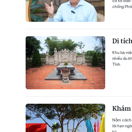
cơ sở đào 
chống Pháp
Di tíc
Khu lưu ni
nhiều du k
Tĩnh.
Khám 
Nằm cách c
lời hẹn ng
kỷ...