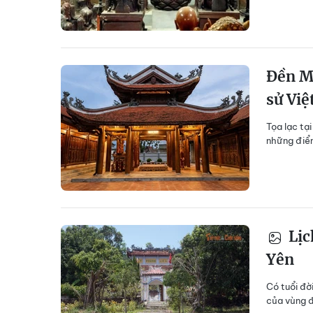
Đền Mụ
sử Vi
Tọa lạc tạ
những điểm
Lịc
Yên
Có tuổi đời
của vùng đ