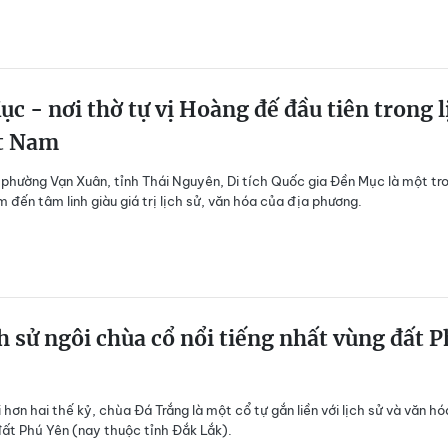
c - nơi thờ tự vị Hoàng đế đầu tiên trong l
ệt Nam
i phường Vạn Xuân, tỉnh Thái Nguyên, Di tích Quốc gia Đền Mục là một tr
 đến tâm linh giàu giá trị lịch sử, văn hóa của địa phương.
h sử ngôi chùa cổ nổi tiếng nhất vùng đất 
 hơn hai thế kỷ, chùa Đá Trắng là một cổ tự gắn liền với lịch sử và văn hó
ất Phú Yên (nay thuộc tỉnh Đắk Lắk).