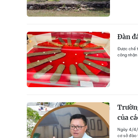
Đàn đá
Được chế t
công nhận 
Trườn
của cá
Ngày 4/4/1
cơ sở đào 