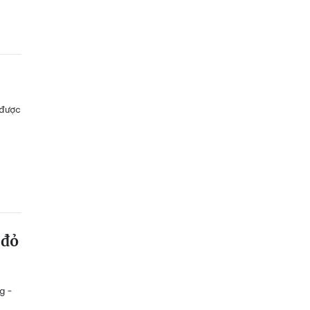
 được
 đỏ
g -