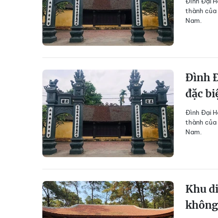
Đình Đại H
thành của 
Nam.
Đình Đ
đặc bi
Đình Đại H
thành của 
Nam.
Khu di
không