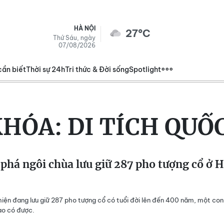
HÀ NỘI
27°C
Thứ Sáu, ngày
07/08/2026
cần biết
Thời sự 24h
Tri thức & Đời sống
Spotlight
KHÓA:
DI TÍCH QUỐC
há ngôi chùa lưu giữ 287 pho tượng cổ ở 
iện đang lưu giữ 287 pho tượng cổ có tuổi đời lên đến 400 năm, một con
ào có được.