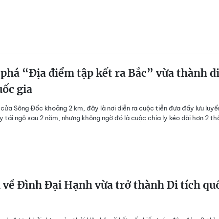
há “Địa điểm tập kết ra Bắc” vừa thành d
uốc gia
ửa Sông Đốc khoảng 2 km, đây là nơi diễn ra cuộc tiễn đưa đầy lưu luyế
ày tái ngộ sau 2 năm, nhưng không ngờ đó là cuộc chia ly kéo dài hơn 2 th
ì về Đình Đại Hạnh vừa trở thành Di tích qu