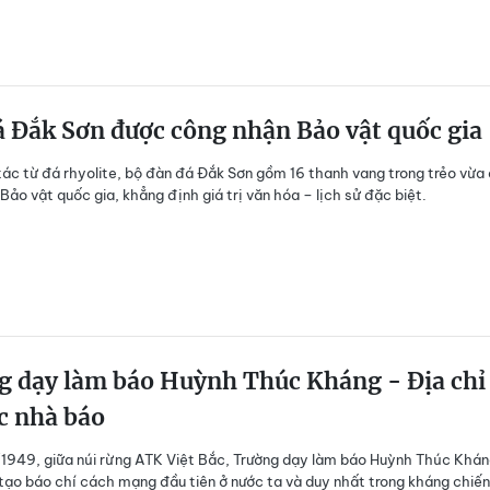
 Đắk Sơn được công nhận Bảo vật quốc gia
ác từ đá rhyolite, bộ đàn đá Đắk Sơn gồm 16 thanh vang trong trẻo vừa
Bảo vật quốc gia, khẳng định giá trị văn hóa – lịch sử đặc biệt.
g dạy làm báo Huỳnh Thúc Kháng - Địa chỉ
c nhà báo
949, giữa núi rừng ATK Việt Bắc, Trường dạy làm báo Huỳnh Thúc Khán
tạo báo chí cách mạng đầu tiên ở nước ta và duy nhất trong kháng chiến