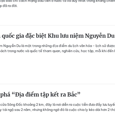
tạo báo chí cách mạng đầu tiên ở nước ta và duy nhất trong kháng chiến
 đã ra đời.
h quốc gia đặc biệt Khu lưu niệm Nguyễn Du
ệm Nguyễn Du là một trong những địa điểm du lịch văn hóa - lịch sử được
hách trong nước và quốc tế tham quan, nghiên cứu, học tập, mỗi khi đến
phá “Địa điểm tập kết ra Bắc”
ửa Sông Đốc khoảng 2 km, đây là nơi diễn ra cuộc tiễn đưa đầy lưu luyế
ày tái ngộ sau 2 năm, nhưng không ngờ đó là cuộc chia ly kéo dài hơn 2 th