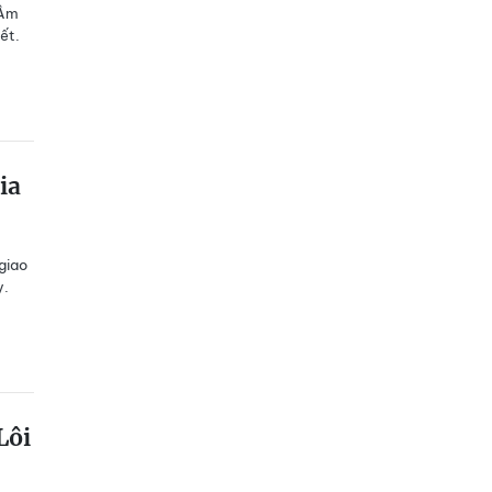
 Âm
ết.
ia
 giao
y.
Lôi