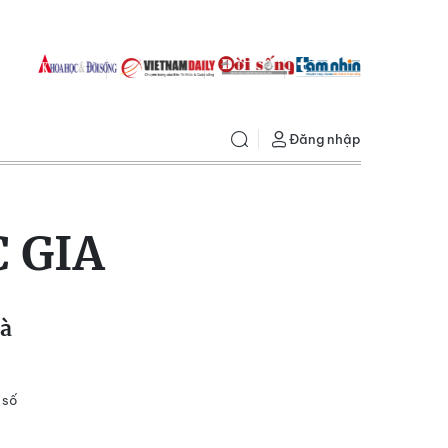
Đăng nhập
 GIA
Hà
 số