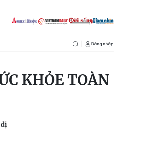
Đăng nhập
ỨC KHỎE TOÀN
 dị