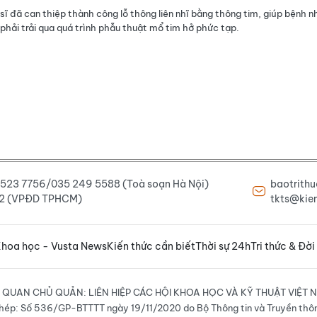
sĩ đã can thiệp thành công lỗ thông liên nhĩ bằng thông tim, giúp bệnh nh
phải trải qua quá trình phẫu thuật mổ tim hở phức tạp.
6 523 7756/035 249 5588 (Toà soạn Hà Nội)
baotrith
222 (VPĐD TPHCM)
tkts@kien
hoa học - Vusta News
Kiến thức cần biết
Thời sự 24h
Tri thức & Đời
 QUAN CHỦ QUẢN: LIÊN HIỆP CÁC HỘI KHOA HỌC VÀ KỸ THUẬT VIỆT 
hép: Số 536/GP-BTTTT ngày 19/11/2020 do Bộ Thông tin và Truyền thô