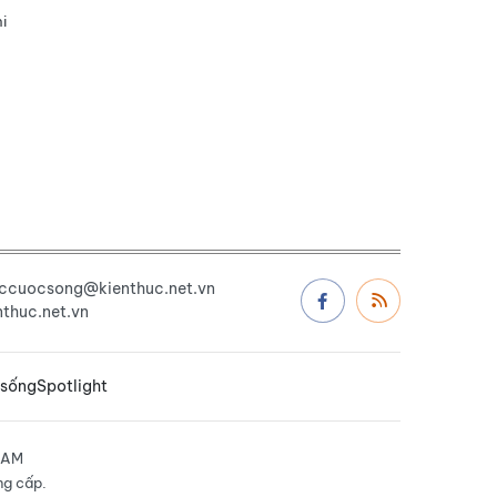
i
uccuocsong@kienthuc.net.vn
thuc.net.vn
 sống
Spotlight
NAM
ng cấp.