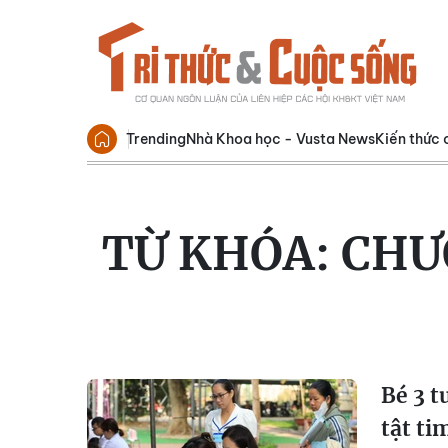
Trending
Nhà Khoa học - Vusta News
Kiến thức 
TỪ KHÓA:
CHƯ
Bé 3 t
tật ti