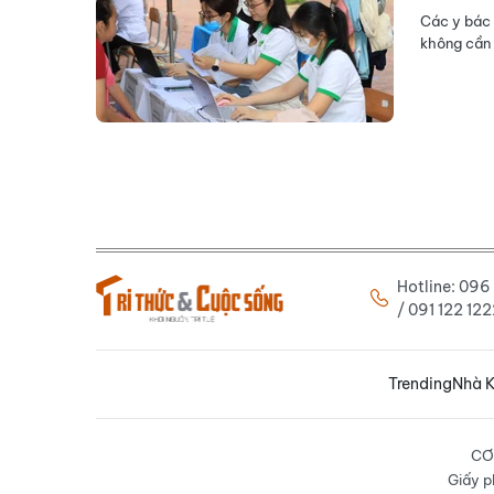
Các y bác 
không cần 
Hotline: 09
/ 091 122 1
Trending
Nhà K
CƠ
Giấy p