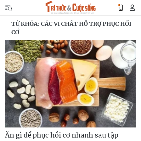
TỪ KHÓA: CÁC VI CHẤT HỖ TRỢ PHỤC HỒI
CƠ
Ăn gì để phục hồi cơ nhanh sau tập