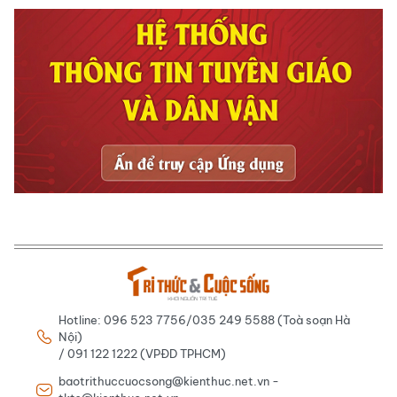
Hotline: 096 523 7756/035 249 5588 (Toà soạn Hà
Nội)
/ 091 122 1222 (VPĐD TPHCM)
baotrithuccuocsong@kienthuc.net.vn -