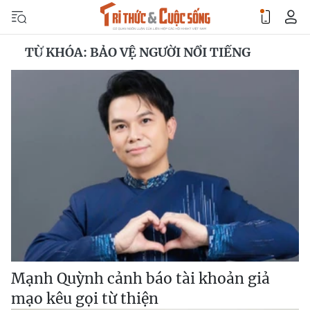
TỪ KHÓA: BẢO VỆ NGƯỜI NỔI TIẾNG
Mạnh Quỳnh cảnh báo tài khoản giả
mạo kêu gọi từ thiện