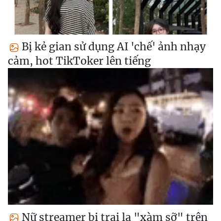
Bị kẻ gian sử dụng AI 'chế' ảnh nhạy
cảm, hot TikToker lên tiếng
Nữ streamer bị trai lạ "xàm sỡ" trên