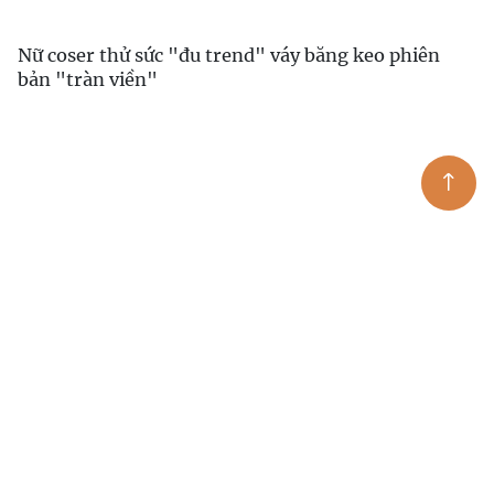
Nữ coser thử sức "đu trend" váy băng keo phiên
bản "tràn viền"
Nữ coser ăn mặc ngày càng táo bạo sau 4 năm lên
sóng