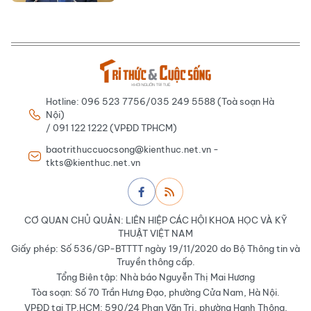
Hotline: 096 523 7756/035 249 5588 (Toà soạn Hà
Nội)
/ 091 122 1222 (VPĐD TPHCM)
baotrithuccuocsong@kienthuc.net.vn -
tkts@kienthuc.net.vn
CƠ QUAN CHỦ QUẢN: LIÊN HIỆP CÁC HỘI KHOA HỌC VÀ KỸ
THUẬT VIỆT NAM
Giấy phép: Số 536/GP-BTTTT ngày 19/11/2020 do Bộ Thông tin và
Truyền thông cấp.
Tổng Biên tập: Nhà báo Nguyễn Thị Mai Hương
Tòa soạn: Số 70 Trần Hưng Đạo, phường Cửa Nam, Hà Nội.
VPĐD tại TP.HCM: 590/24 Phan Văn Trị, phường Hạnh Thông,