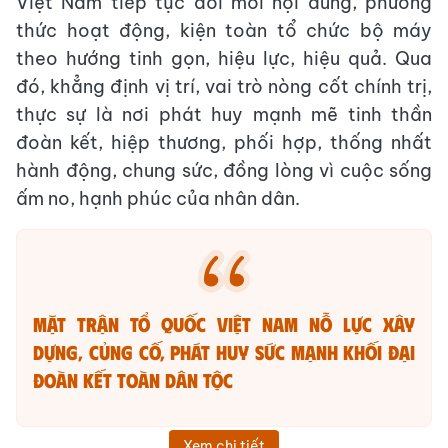
Việt Nam tiếp tục đổi mới nội dung, phương
thức hoạt động, kiện toàn tổ chức bộ máy
theo hướng tinh gọn, hiệu lực, hiệu quả. Qua
đó, khẳng định vị trí, vai trò nòng cốt chính trị,
thực sự là nơi phát huy mạnh mẽ tinh thần
đoàn kết, hiệp thương, phối hợp, thống nhất
hành động, chung sức, đồng lòng vì cuộc sống
ấm no, hạnh phúc của nhân dân.
MẶT TRẬN TỔ QUỐC VIỆT NAM NỖ LỰC XÂY
DỰNG, CỦNG CỐ, PHÁT HUY SỨC MẠNH KHỐI ĐẠI
ĐOÀN KẾT TOÀN DÂN TỘC
Xem chi tiết