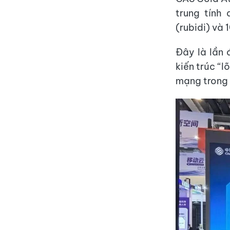
trung tính
(rubidi) và 
Đây là lần 
kiến ​​trúc 
mạng trong k