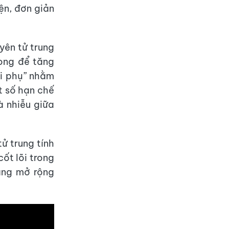
ện, đơn giản
yên tử trung
ong để tăng
õi phụ” nhằm
t số hạn chế
à nhiễu giữa
ử trung tính
ốt lõi trong
ăng mở rộng