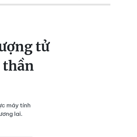
ượng tử
 thần
ực máy tính
ương lai.