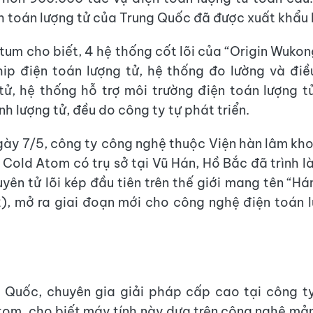
nh toán lượng tử của Trung Quốc đã được xuất khẩu l
tum cho biết, 4 hệ thống cốt lõi của “Origin Wuko
ip điện toán lượng tử, hệ thống đo lường và điề
tử, hệ thống hỗ trợ môi trường điện toán lượng t
h lượng tử, đều do công ty tự phát triển.
gày 7/5, công ty công nghệ thuộc Viện hàn lâm kh
Cold Atom có trụ sở tại Vũ Hán, Hồ Bắc đã trình l
uyên tử lõi kép đầu tiên trên thế giới mang tên “H
, mở ra giai đoạn mới cho công nghệ điện toán 
 Quốc, chuyên gia giải pháp cấp cao tại công t
om, cho biết máy tính này dựa trên công nghệ mả