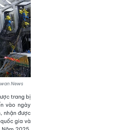
 Dawan News
được trang bị
ến vào ngày
m, nhận được
 quốc gia và
. Năm 2025,