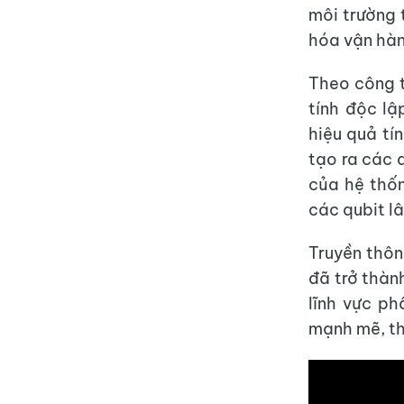
môi trường 
hóa vận hành
Theo công t
tính độc l
hiệu quả tí
tạo ra các 
của hệ thốn
các qubit lâ
Truyền thôn
đã trở thàn
lĩnh vực p
mạnh mẽ, thờ