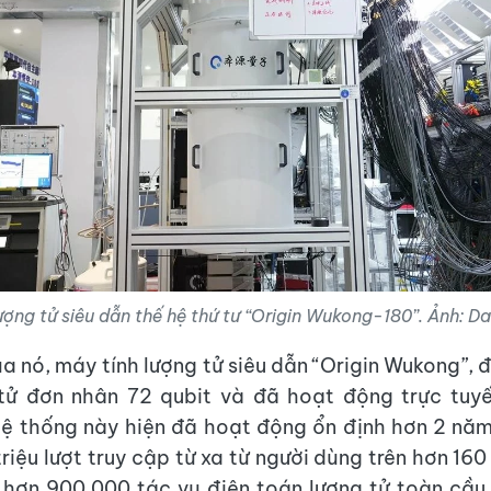
ượng tử siêu dẫn thế hệ thứ tư “Origin Wukong-180”. Ảnh:
a nó, máy tính lượng tử siêu dẫn “Origin Wukong”, 
 tử đơn nhân 72 qubit và đã hoạt động trực tuy
ệ thống này hiện đã hoạt động ổn định hơn 2 nă
riệu lượt truy cập từ xa từ người dùng trên hơn 160
 hơn 900.000 tác vụ điện toán lượng tử toàn cầu