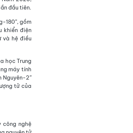
ần đầu tiên.
ng-180”, gồm
u khiển điện
ử và hệ điều
oa học Trung
àng máy tính
án Nguyên-2”
lượng tử của
y công nghệ
ng nguyên tử