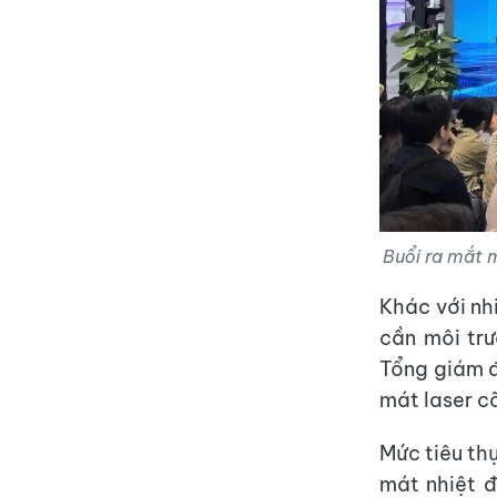
Buổi ra mắt m
Khác với nh
cần môi tr
Tổng giám 
mát laser c
Mức tiêu th
mát nhiệt đ