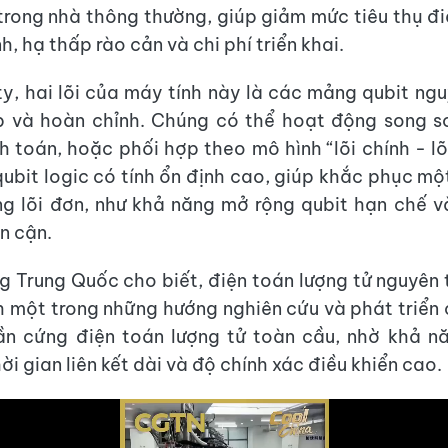
trong nhà thông thường, giúp giảm mức tiêu thụ đi
, hạ thấp rào cản và chi phí triển khai.
y, hai lõi của máy tính này là các mảng qubit ngu
ập và hoàn chỉnh. Chúng có thể hoạt động song s
nh toán, hoặc phối hợp theo mô hình “lõi chính - l
qubit logic có tính ổn định cao, giúp khắc phục mộ
g lõi đơn, như khả năng mở rộng qubit hạn chế v
n cận.
g Trung Quốc cho biết, điện toán lượng tử nguyên t
h một trong những hướng nghiên cứu và phát triển c
hần cứng điện toán lượng tử toàn cầu, nhờ khả n
i gian liên kết dài và độ chính xác điều khiển cao.