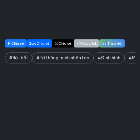
Chia sẻ
Chia sẻ
Chia sẻ
Copy link
Theo dõi
#Rô-bốt
#Trí thông minh nhân tạo
#Định hình
#Mắ