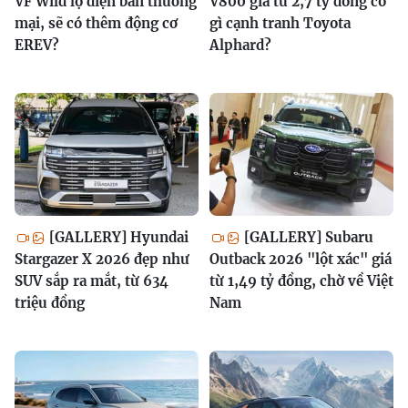
VF Wild lộ diện bản thương
V800 giá từ 2,7 tỷ đồng có
mại, sẽ có thêm động cơ
gì cạnh tranh Toyota
EREV?
Alphard?
[GALLERY] Hyundai
[GALLERY] Subaru
Stargazer X 2026 đẹp như
Outback 2026 "lột xác" giá
SUV sắp ra mắt, từ 634
từ 1,49 tỷ đồng, chờ về Việt
triệu đồng
Nam