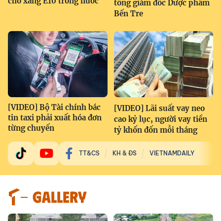
cho xăng E10 trong nước
tổng giám đốc Dược phẩm
Bến Tre
[VIDEO] Bộ Tài chính bác
[VIDEO] Lãi suất vay neo
tin taxi phải xuất hóa đơn
cao kỷ lục, người vay tiền
từng chuyến
tỷ khốn đốn mỗi tháng
TT&CS
KH & ĐS
VIETNAMDAILY
GALLERY