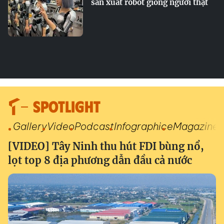
sản xuất robot giống người thật
SPOTLIGHT
Gallery
Video
Podcast
Infographic
eMagazine
[VIDEO] Tây Ninh thu hút FDI bùng nổ,
lọt top 8 địa phương dẫn đầu cả nước