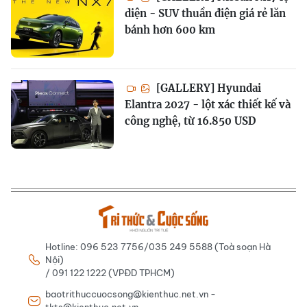
diện - SUV thuần điện giá rẻ lăn
bánh hơn 600 km
[GALLERY] Hyundai
Elantra 2027 - lột xác thiết kế và
công nghệ, từ 16.850 USD
Hotline: 096 523 7756/035 249 5588 (Toà soạn Hà
Nội)
/ 091 122 1222 (VPĐD TPHCM)
baotrithuccuocsong@kienthuc.net.vn -
tkts@kienthuc.net.vn