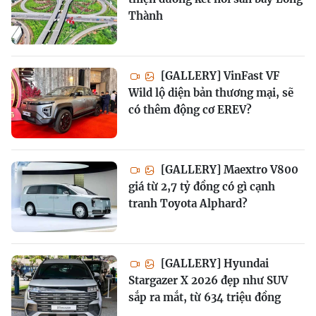
Thành
[GALLERY] VinFast VF
Wild lộ diện bản thương mại, sẽ
có thêm động cơ EREV?
[GALLERY] Maextro V800
giá từ 2,7 tỷ đồng có gì cạnh
tranh Toyota Alphard?
[GALLERY] Hyundai
Stargazer X 2026 đẹp như SUV
sắp ra mắt, từ 634 triệu đồng