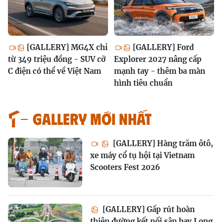
[GALLERY] MG4X chỉ
[GALLERY] Ford
từ 349 triệu đồng - SUV cỡ
Explorer 2027 nâng cấp
C điện có thể về Việt Nam
mạnh tay - thêm ba màn
hình tiêu chuẩn
GALLERY MỚI NHẤT
[GALLERY] Hàng trăm ôtô,
xe máy cổ tụ hội tại Vietnam
Scooters Fest 2026
[GALLERY] Gấp rút hoàn
thiện đường kết nối sân bay Long