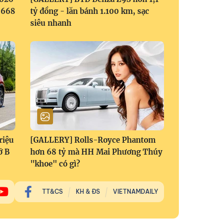
1,668
tỷ đồng - lăn bánh 1.100 km, sạc
siêu nhanh
riệu
[GALLERY] Rolls-Royce Phantom
ỡ B
hơn 68 tỷ mà HH Mai Phương Thúy
"khoe" có gì?
TT&CS
KH & ĐS
VIETNAMDAILY