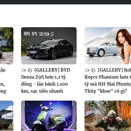
Cận
[GALLERY] BYD
[GALLERY] Rol
6
Denza Z9S hơn 1,1 tỷ
Royce Phantom hơn 
am,
đồng - lăn bánh 1.100
tỷ mà HH Mai Phươn
ồng
km, sạc siêu nhanh
Thúy "khoe" có gì?