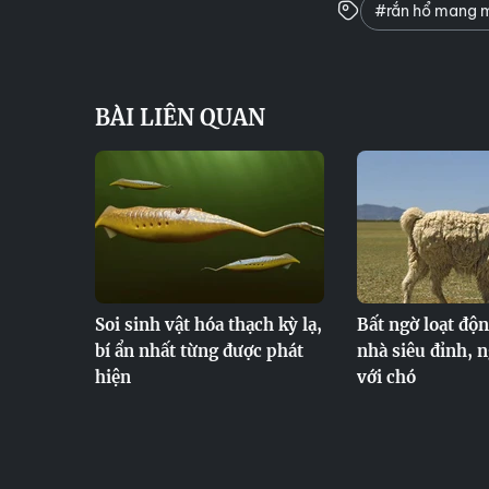
#rắn hổ mang m
BÀI LIÊN QUAN
Soi sinh vật hóa thạch kỳ lạ,
Bất ngờ loạt độn
bí ẩn nhất từng được phát
nhà siêu đỉnh, 
hiện
với chó