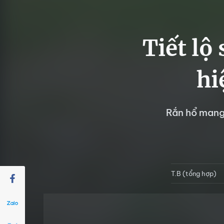
Tiết lộ
hi
Rắn hổ mang 
T.B (tổng hợp)