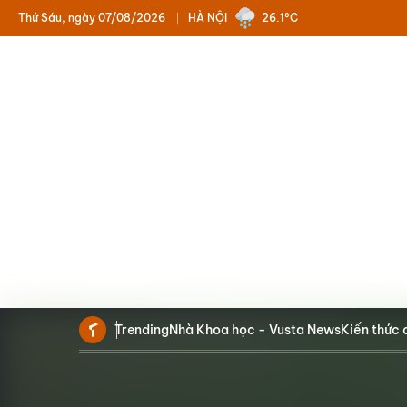
Thứ Sáu, ngày 07/08/2026
HÀ NỘI
26.1°C
Trending
Nhà Khoa học - Vusta News
Kiến thức 