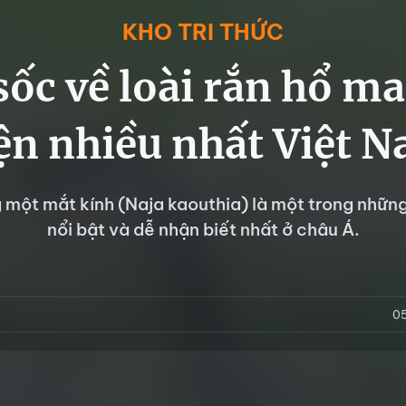
KHO TRI THỨC
 sốc về loài rắn hổ m
ện nhiều nhất Việt 
một mắt kính (Naja kaouthia) là một trong những
nổi bật và dễ nhận biết nhất ở châu Á.
0