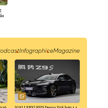
g
đầu
odcast
Infographic
eMagazine
2026
[GALLERY] BYD Denza Z9S hơn 1,1