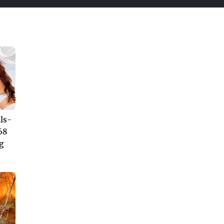
ls-
68
g