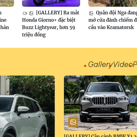
m
[GALLERY] Ra mắt
Quân đội Nga đan
ine
Honda Giorno+ đặc biệt
mở cửa đánh chiếm 
phản
Buzz Lightyear, hơn 59
cầu vào Kramatorsk
triệu đồng
Gallery
Video
P
[GALLERY] Cận cảnh BMW X1 