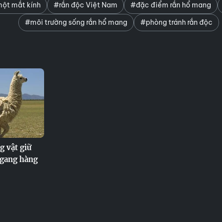
ột mắt kính
#rắn độc Việt Nam
#đặc điểm rắn hổ mang
#môi trường sống rắn hổ mang
#phòng tránh rắn độc
g vật giữ
ngang hàng