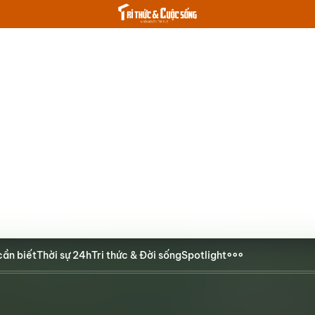
cần biết
Thời sự 24h
Tri thức & Đời sống
Spotlight